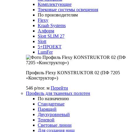
Комплектующие
Трековые системы освещения
По производителям
Flexy
Kraab Systems
Алформ
Slott SLIM 27
Slott
5+ПРОЕКТ
LumFer
Профиль Flexy KONSTRUKTOR 02 (ПФ 7205
«Конструктор»)
546 р/пог. м
Перейти
Профиль для тканевых полотен
По назначению
Стандартные
Парящий
Двухуровневый
Теневой
Световые линии
Для создания ниш