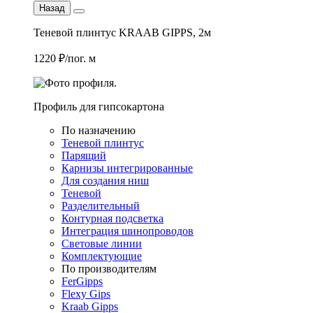
Назад
Теневой плинтус KRAAB GIPPS, 2м
1220 ₽/пог. м
Профиль для гипсокартона
По назначению
Теневой плинтус
Парящий
Карнизы интегрированные
Для создания ниш
Теневой
Разделительный
Контурная подсветка
Интеграция шинопроводов
Световые линии
Комплектующие
По производителям
FerGipps
Flexy Gips
Kraab Gipps