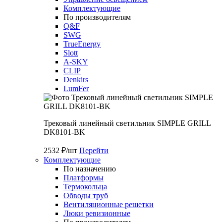
Комплектующие
По производителям
Q&F
SWG
TrueEnergy
Slott
A-SKY
CLIP
Denkirs
LumFer
Трековый линейный светильник SIMPLE GRILL
DK8101-BK
2532 ₽/шт
Перейти
Комплектующие
По назначению
Платформы
Термокольца
Обводы труб
Вентиляционные решетки
Люки ревизионные