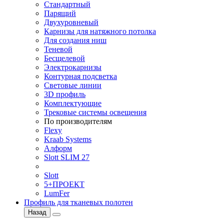
Стандартный
Парящий
Двухуровневый
Карнизы для натяжного потолка
Для создания ниш
Теневой
Бесщелевой
Электрокарнизы
Контурная подсветка
Световые линии
3D профиль
Комплектующие
Трековые системы освещения
По производителям
Flexy
Kraab Systems
Алформ
Slott SLIM 27
Slott
5+ПРОЕКТ
LumFer
Профиль для тканевых полотен
Назад