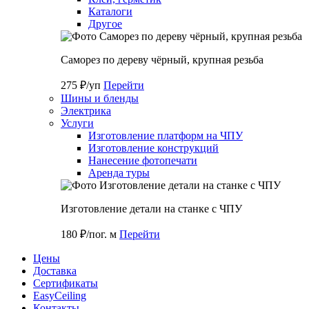
Каталоги
Другое
Саморез по дереву чёрный, крупная резьба
275 ₽/уп
Перейти
Шины и бленды
Электрика
Услуги
Изготовление платформ на ЧПУ
Изготовление конструкций
Нанесение фотопечати
Аренда туры
Изготовление детали на станке с ЧПУ
180 ₽/пог. м
Перейти
Цены
Доставка
Cертификаты
EasyCeiling
Контакты