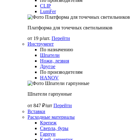
По производителям
CLIP
LumFer
Платформа для точечных светильников
от 19 р/шт.
Перейти
Инструмент
По назначению
Шпатели
Ножи, лезвия
Другое
По производителям
HANOV
Шпатели гарпунные
от 847 ₽/шт
Перейти
Вставки
Расходные материалы
Крепеж
Сверла, буры
Гарпун
Клей, герметик