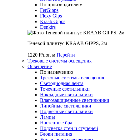
По производителям
FerGipps
Flexy Gips
Kraab Gipps
Denkirs
Теневой плинтус KRAAB GIPPS, 2м
1220 ₽/пог. м
Перейти
Трековые системы освещения
Освещение
По назначению
Трековые системы освещения
Светодиодная лента
Точечные светильники
Накладные светильники
Влагозащищенные светильники
Линейные светильники
Подвесные светильники
Лампы
Настенные бра
Подсветка стен и ступеней
Блоки питания
Управление освещением