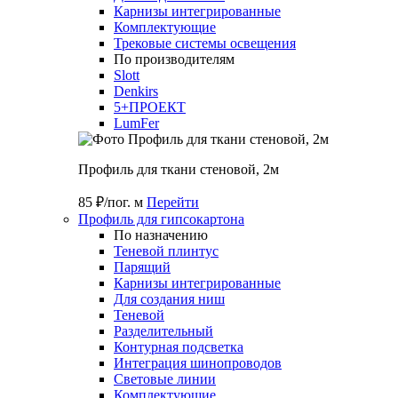
Карнизы интегрированные
Комплектующие
Трековые системы освещения
По производителям
Slott
Denkirs
5+ПРОЕКТ
LumFer
Профиль для ткани стеновой, 2м
85 ₽/пог. м
Перейти
Профиль для гипсокартона
По назначению
Теневой плинтус
Парящий
Карнизы интегрированные
Для создания ниш
Теневой
Разделительный
Контурная подсветка
Интеграция шинопроводов
Световые линии
Комплектующие