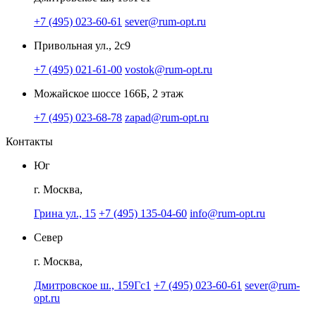
+7 (495) 023-60-61
sever@rum-opt.ru
Привольная ул., 2с9
+7 (495) 021-61-00
vostok@rum-opt.ru
Можайское шоссе 166Б, 2 этаж
+7 (495) 023-68-78
zapad@rum-opt.ru
Контакты
Юг
г. Москва,
Грина ул., 15
+7 (495) 135-04-60
info@rum-opt.ru
Север
г. Москва,
Дмитровское ш., 159Гс1
+7 (495) 023-60-61
sever@rum-
opt.ru