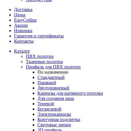
Доставка
Цены
EasyCeiling
Акции
Новинки
Гарантия и сертификаты
Контакты
Каталог
ПВХ полотна
Тканевые полотна
Профиль для ПВХ полотен
По назначению
Стандартный
Парящий
Двухуровневый
Карнизы для натяжного потолка
Для создания ниш
Теневой
Бесщелевой
Электрокарнизы
Контурная подсветка
Световые линии
3D профиль