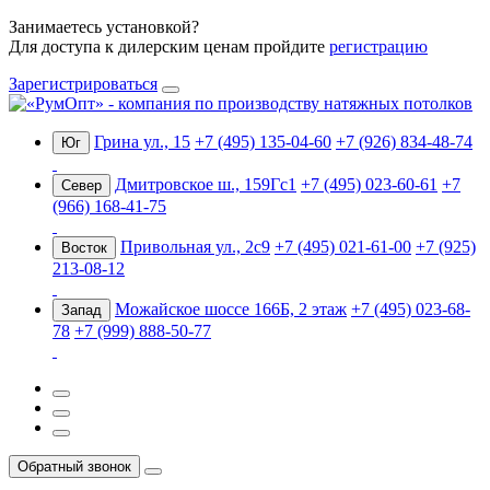
Занимаетесь установкой?
Для доступа к дилерским ценам пройдите
регистрацию
Зарегистрироваться
Грина ул., 15
+7 (495) 135-04-60
+7 (926) 834-48-74
Юг
Дмитровское ш., 159Гс1
+7 (495) 023-60-61
+7
Север
(966) 168-41-75
Привольная ул., 2с9
+7 (495) 021-61-00
+7 (925)
Восток
213-08-12
Можайское шоссе 166Б, 2 этаж
+7 (495) 023-68-
Запад
78
+7 (999) 888-50-77
Обратный звонок