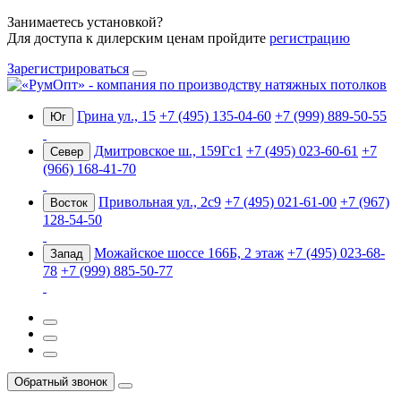
Занимаетесь установкой?
Для доступа к дилерским ценам пройдите
регистрацию
Зарегистрироваться
Грина ул., 15
+7 (495) 135-04-60
+7 (999) 889-50-55
Юг
Дмитровское ш., 159Гс1
+7 (495) 023-60-61
+7
Север
(966) 168-41-70
Привольная ул., 2с9
+7 (495) 021-61-00
+7 (967)
Восток
128-54-50
Можайское шоссе 166Б, 2 этаж
+7 (495) 023-68-
Запад
78
+7 (999) 885-50-77
Обратный звонок