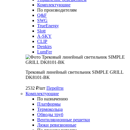
Комплектующие
По производителям
Q&F
SWG
TrueEnergy
Slott
A-SKY
CLIP
Denkirs
LumFer
Трековый линейный светильник SIMPLE GRILL
DK8101-BK
2532 ₽/шт
Перейти
Комплектующие
По назначению
Платформы
Термокольца
Обводы труб
Вентиляционные решетки
Люки ревизионные