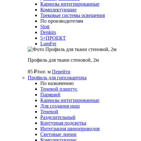
Карнизы интегрированные
Комплектующие
Трековые системы освещения
По производителям
Slott
Denkirs
5+ПРОЕКТ
LumFer
Профиль для ткани стеновой, 2м
85 ₽/пог. м
Перейти
Профиль для гипсокартона
По назначению
Теневой плинтус
Парящий
Карнизы интегрированные
Для создания ниш
Теневой
Разделительный
Контурная подсветка
Интеграция шинопроводов
Световые линии
Комплектующие