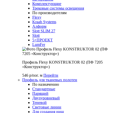
Комплектующие
Трековые системы освещения
По производителям
Flexy
Kraab Systems
Алформ
Slott SLIM 27
Slott
5+ПРОЕКТ
LumFer
Профиль Flexy KONSTRUKTOR 02 (ПФ 7205
«Конструктор»)
546 р/пог. м
Перейти
Профиль для тканевых полотен
По назначению
Стандартные
Парящий
Двухуровневый
Теневой
Световые линии
Для создания ниш