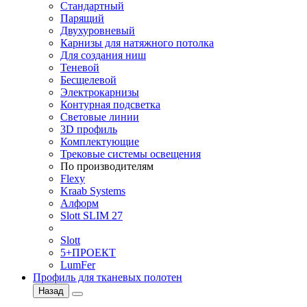
Стандартный
Парящий
Двухуровневый
Карнизы для натяжного потолка
Для создания ниш
Теневой
Бесщелевой
Электрокарнизы
Контурная подсветка
Световые линии
3D профиль
Комплектующие
Трековые системы освещения
По производителям
Flexy
Kraab Systems
Алформ
Slott SLIM 27
Slott
5+ПРОЕКТ
LumFer
Профиль для тканевых полотен
Назад