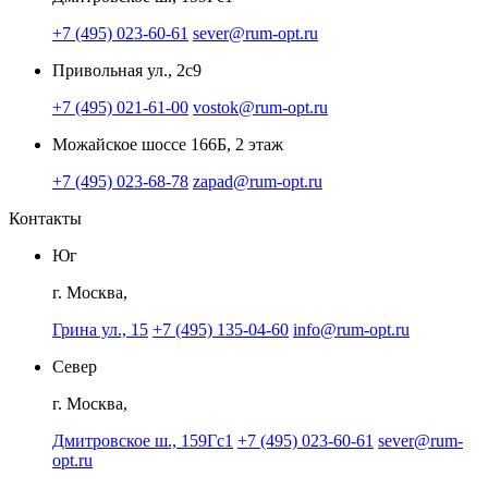
+7 (495) 023-60-61
sever@rum-opt.ru
Привольная ул., 2с9
+7 (495) 021-61-00
vostok@rum-opt.ru
Можайское шоссе 166Б, 2 этаж
+7 (495) 023-68-78
zapad@rum-opt.ru
Контакты
Юг
г. Москва,
Грина ул., 15
+7 (495) 135-04-60
info@rum-opt.ru
Север
г. Москва,
Дмитровское ш., 159Гс1
+7 (495) 023-60-61
sever@rum-
opt.ru