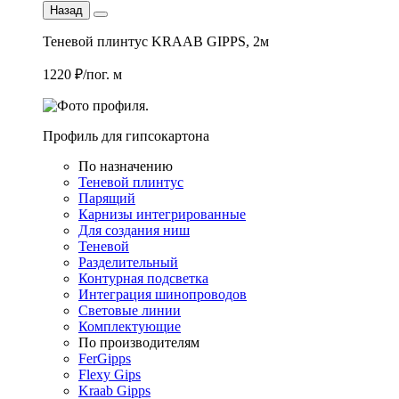
Назад
Теневой плинтус KRAAB GIPPS, 2м
1220 ₽/пог. м
Профиль для гипсокартона
По назначению
Теневой плинтус
Парящий
Карнизы интегрированные
Для создания ниш
Теневой
Разделительный
Контурная подсветка
Интеграция шинопроводов
Световые линии
Комплектующие
По производителям
FerGipps
Flexy Gips
Kraab Gipps