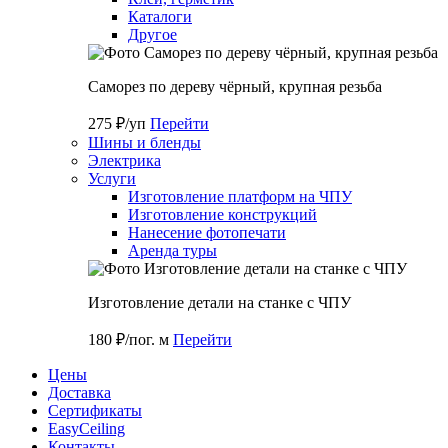
Каталоги
Другое
Саморез по дереву чёрный, крупная резьба
275 ₽/уп
Перейти
Шины и бленды
Электрика
Услуги
Изготовление платформ на ЧПУ
Изготовление конструкций
Нанесение фотопечати
Аренда туры
Изготовление детали на станке с ЧПУ
180 ₽/пог. м
Перейти
Цены
Доставка
Cертификаты
EasyCeiling
Контакты