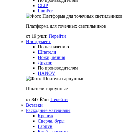
По производителям
CLIP
LumFer
Платформа для точечных светильников
от 19 р/шт.
Перейти
Инструмент
По назначению
Шпатели
Ножи, лезвия
Другое
По производителям
HANOV
Шпатели гарпунные
от 847 ₽/шт
Перейти
Вставки
Расходные материалы
Крепеж
Сверла, буры
Гарпун
Клей, герметик