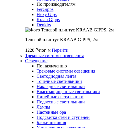
По производителям
FerGipps
Flexy Gips
Kraab Gipps
Denkirs
Теневой плинтус KRAAB GIPPS, 2м
1220 ₽/пог. м
Перейти
Трековые системы освещения
Освещение
По назначению
Трековые системы освещения
Светодиодная лента
Точечные светильники
Накладные светильники
Влагозащищенные светильники
Линейные светильники
Подвесные светильники
Лампы
Настенные бра
Подсветка стен и ступеней
Блоки питания
Управление освещением