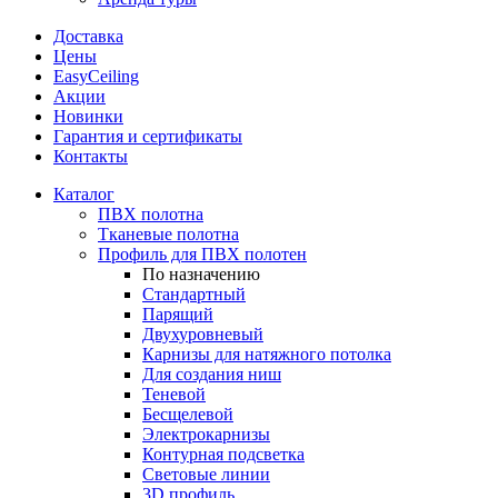
Доставка
Цены
EasyCeiling
Акции
Новинки
Гарантия и сертификаты
Контакты
Каталог
ПВХ полотна
Тканевые полотна
Профиль для ПВХ полотен
По назначению
Стандартный
Парящий
Двухуровневый
Карнизы для натяжного потолка
Для создания ниш
Теневой
Бесщелевой
Электрокарнизы
Контурная подсветка
Световые линии
3D профиль