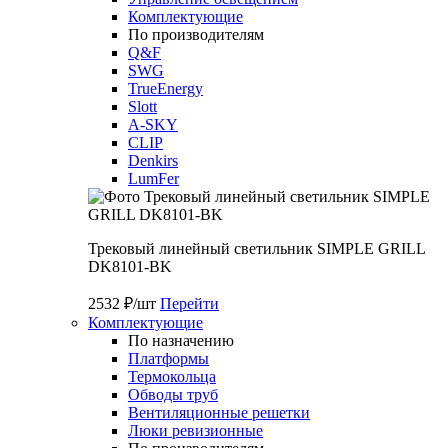
Комплектующие
По производителям
Q&F
SWG
TrueEnergy
Slott
A-SKY
CLIP
Denkirs
LumFer
Трековый линейный светильник SIMPLE GRILL
DK8101-BK
2532 ₽/шт
Перейти
Комплектующие
По назначению
Платформы
Термокольца
Обводы труб
Вентиляционные решетки
Люки ревизионные