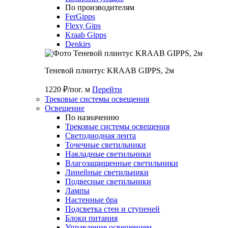
По производителям
FerGipps
Flexy Gips
Kraab Gipps
Denkirs
Теневой плинтус KRAAB GIPPS, 2м
1220 ₽/пог. м
Перейти
Трековые системы освещения
Освещение
По назначению
Трековые системы освещения
Светодиодная лента
Точечные светильники
Накладные светильники
Влагозащищенные светильники
Линейные светильники
Подвесные светильники
Лампы
Настенные бра
Подсветка стен и ступеней
Блоки питания
Управление освещением