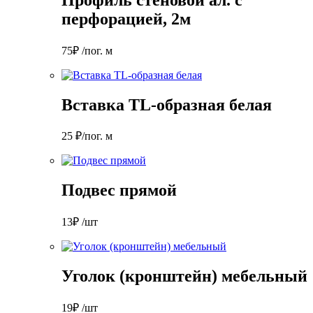
перфорацией, 2м
75₽ /пог. м
Вставка TL-образная белая
25 ₽/пог. м
Подвес прямой
13₽ /шт
Уголок (кронштейн) мебельный
19₽ /шт