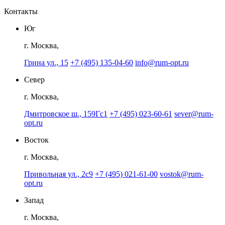
Контакты
Юг
г. Москва,
Грина ул., 15
+7 (495) 135-04-60
info@rum-opt.ru
Север
г. Москва,
Дмитровское ш., 159Гс1
+7 (495) 023-60-61
sever@rum-
opt.ru
Восток
г. Москва,
Привольная ул., 2с9
+7 (495) 021-61-00
vostok@rum-
opt.ru
Запад
г. Москва,