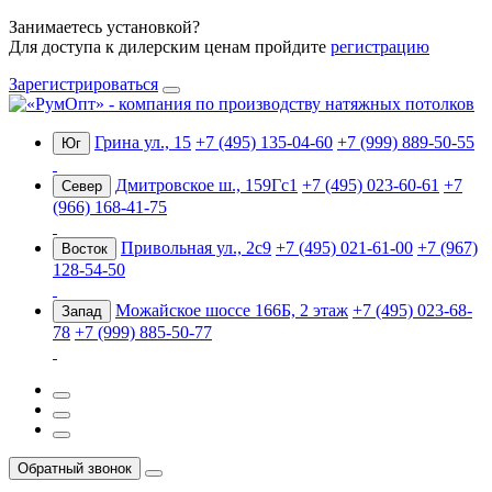
Занимаетесь установкой?
Для доступа к дилерским ценам пройдите
регистрацию
Зарегистрироваться
Грина ул., 15
+7 (495) 135-04-60
+7 (999) 889-50-55
Юг
Дмитровское ш., 159Гс1
+7 (495) 023-60-61
+7
Север
(966) 168-41-75
Привольная ул., 2с9
+7 (495) 021-61-00
+7 (967)
Восток
128-54-50
Можайское шоссе 166Б, 2 этаж
+7 (495) 023-68-
Запад
78
+7 (999) 885-50-77
Обратный звонок