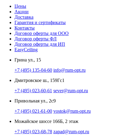
Цены
Акции
Доставка
Гарантия и сертификаты
Контакты
Договор оферты для ООО
Договор оферты ФЛ
Договор оферты для ИП
EasyCeiling
Грина ул., 15
+7 (495) 135-04-60
info@rum-opt.ru
Дмитровское ш., 159Гс1
+7 (495) 023-60-61
sever@rum-opt.ru
Привольная ул., 2с9
+7 (495) 021-61-00
vostok@rum-opt.ru
Можайское шоссе 166Б, 2 этаж
+7 (495) 023-68-78
zapad@rum-opt.ru