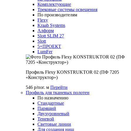
Комплектующие
Трековые системы освещения
По производителям
Flexy
Kraab Systems
Алформ
Slott SLIM 27
Slott
5+ПРОЕКТ
LumFer
Профиль Flexy KONSTRUKTOR 02 (ПФ 7205
«Конструктор»)
546 р/пог. м
Перейти
Профиль для тканевых полотен
По назначению
Стандартные
Парящий
Двухуровневый
Теневой
Световые линии
Для создания ниш