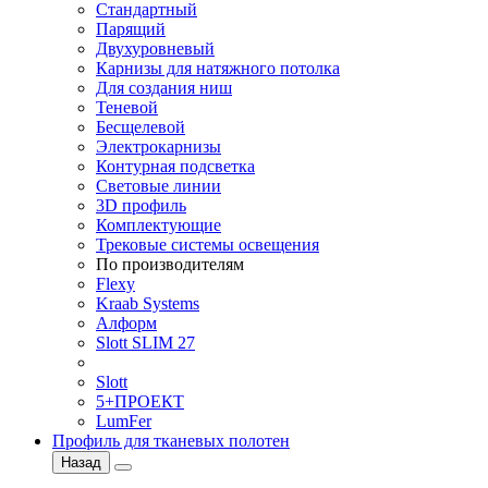
Стандартный
Парящий
Двухуровневый
Карнизы для натяжного потолка
Для создания ниш
Теневой
Бесщелевой
Электрокарнизы
Контурная подсветка
Световые линии
3D профиль
Комплектующие
Трековые системы освещения
По производителям
Flexy
Kraab Systems
Алформ
Slott SLIM 27
Slott
5+ПРОЕКТ
LumFer
Профиль для тканевых полотен
Назад