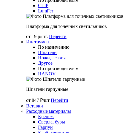
По производителям
CLIP
LumFer
Платформа для точечных светильников
от 19 р/шт.
Перейти
Инструмент
По назначению
Шпатели
Ножи, лезвия
Другое
По производителям
HANOV
Шпатели гарпунные
от 847 ₽/шт
Перейти
Вставки
Расходные материалы
Крепеж
Сверла, буры
Гарпун
Клей, герметик