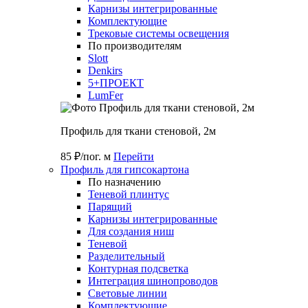
Карнизы интегрированные
Комплектующие
Трековые системы освещения
По производителям
Slott
Denkirs
5+ПРОЕКТ
LumFer
Профиль для ткани стеновой, 2м
85 ₽/пог. м
Перейти
Профиль для гипсокартона
По назначению
Теневой плинтус
Парящий
Карнизы интегрированные
Для создания ниш
Теневой
Разделительный
Контурная подсветка
Интеграция шинопроводов
Световые линии
Комплектующие