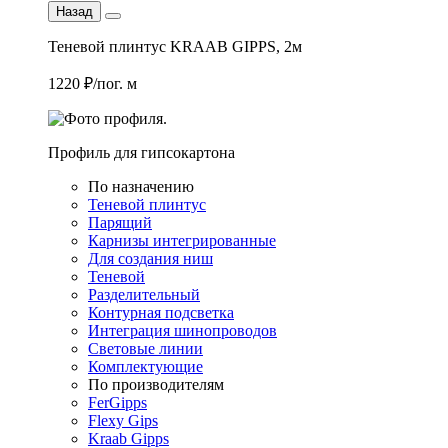
Назад
Теневой плинтус KRAAB GIPPS, 2м
1220 ₽/пог. м
Профиль для гипсокартона
По назначению
Теневой плинтус
Парящий
Карнизы интегрированные
Для создания ниш
Теневой
Разделительный
Контурная подсветка
Интеграция шинопроводов
Световые линии
Комплектующие
По производителям
FerGipps
Flexy Gips
Kraab Gipps