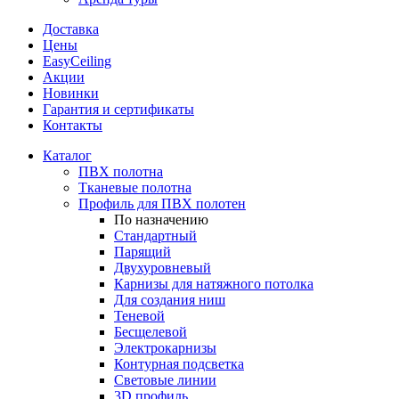
Доставка
Цены
EasyCeiling
Акции
Новинки
Гарантия и сертификаты
Контакты
Каталог
ПВХ полотна
Тканевые полотна
Профиль для ПВХ полотен
По назначению
Стандартный
Парящий
Двухуровневый
Карнизы для натяжного потолка
Для создания ниш
Теневой
Бесщелевой
Электрокарнизы
Контурная подсветка
Световые линии
3D профиль