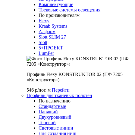
Комплектующие
Трековые системы освещения
По производителям
Flexy
Kraab Systems
Алформ
Slott SLIM 27
Slott
5+ПРОЕКТ
LumFer
Профиль Flexy KONSTRUKTOR 02 (ПФ 7205
«Конструктор»)
546 р/пог. м
Перейти
Профиль для тканевых полотен
По назначению
Стандартные
Парящий
Двухуровневый
Теневой
Световые линии
Для создания ниш