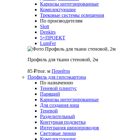
Карнизы интегрированные
Комплектующие
Трековые системы освещения
По производителям
Slott
Denkirs
5+ПРОЕКТ
LumFer
Профиль для ткани стеновой, 2м
85 ₽/пог. м
Перейти
Профиль для гипсокартона
По назначению
Теневой плинтус
Парящий
Карнизы интегрированные
Для создания ниш
Теневой
Разделительный
Контурная подсветка
Интеграция шинопроводов
Световые линии
Комплектующие