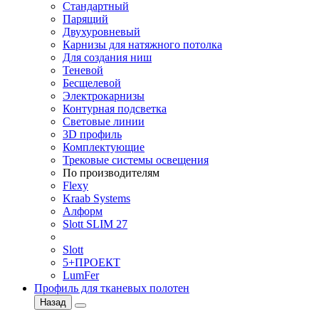
Стандартный
Парящий
Двухуровневый
Карнизы для натяжного потолка
Для создания ниш
Теневой
Бесщелевой
Электрокарнизы
Контурная подсветка
Световые линии
3D профиль
Комплектующие
Трековые системы освещения
По производителям
Flexy
Kraab Systems
Алформ
Slott SLIM 27
Slott
5+ПРОЕКТ
LumFer
Профиль для тканевых полотен
Назад