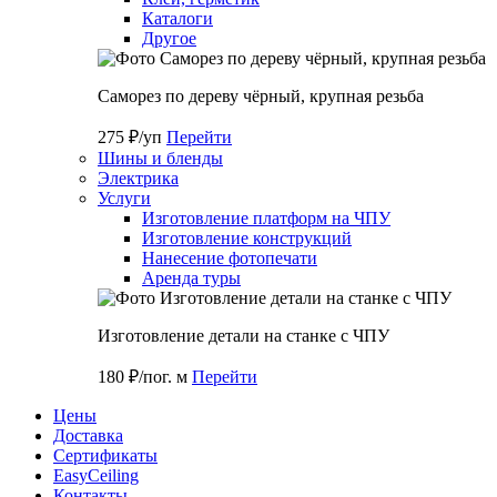
Каталоги
Другое
Саморез по дереву чёрный, крупная резьба
275 ₽/уп
Перейти
Шины и бленды
Электрика
Услуги
Изготовление платформ на ЧПУ
Изготовление конструкций
Нанесение фотопечати
Аренда туры
Изготовление детали на станке с ЧПУ
180 ₽/пог. м
Перейти
Цены
Доставка
Cертификаты
EasyCeiling
Контакты