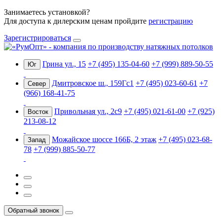
Занимаетесь установкой?
Для доступа к дилерским ценам пройдите
регистрацию
Зарегистрироваться
Грина ул., 15
+7 (495) 135-04-60
+7 (999) 889-50-55
Юг
Дмитровское ш., 159Гс1
+7 (495) 023-60-61
+7
Север
(966) 168-41-75
Привольная ул., 2с9
+7 (495) 021-61-00
+7 (925)
Восток
213-08-12
Можайское шоссе 166Б, 2 этаж
+7 (495) 023-68-
Запад
78
+7 (999) 885-50-77
Обратный звонок