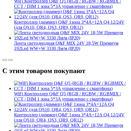
WiFi Контроллер Q&F Q5 (RGB / RGBW / RGBMIX /
CCT / DIM 1 зона 5*3A управление с смартфона)
Контроллер (диммер) Q&F 1зона 3*4A=12A Q4 12/24V
(для QS10, QR4, QS3, QR9, QR12)
Лента светодиодная Q&F MIX 24V 18,5W Премиум
192Led WW+W 3330 Лм/м (IP20)
С этим товаром покупают
WiFi Контроллер Q&F Q5 (RGB / RGBW / RGBMIX /
CCT / DIM 1 зона 5*3A управление с смартфона)
Контроллер (диммер) Q&F 1зона 3*4A=12A Q4 12/24V
(для QS10, QR4, QS3, QR9, QR12)