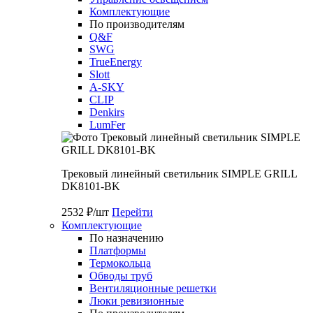
Комплектующие
По производителям
Q&F
SWG
TrueEnergy
Slott
A-SKY
CLIP
Denkirs
LumFer
Трековый линейный светильник SIMPLE GRILL
DK8101-BK
2532 ₽/шт
Перейти
Комплектующие
По назначению
Платформы
Термокольца
Обводы труб
Вентиляционные решетки
Люки ревизионные