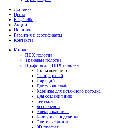
Доставка
Цены
EasyCeiling
Акции
Новинки
Гарантия и сертификаты
Контакты
Каталог
ПВХ полотна
Тканевые полотна
Профиль для ПВХ полотен
По назначению
Стандартный
Парящий
Двухуровневый
Карнизы для натяжного потолка
Для создания ниш
Теневой
Бесщелевой
Электрокарнизы
Контурная подсветка
Световые линии
3D профиль