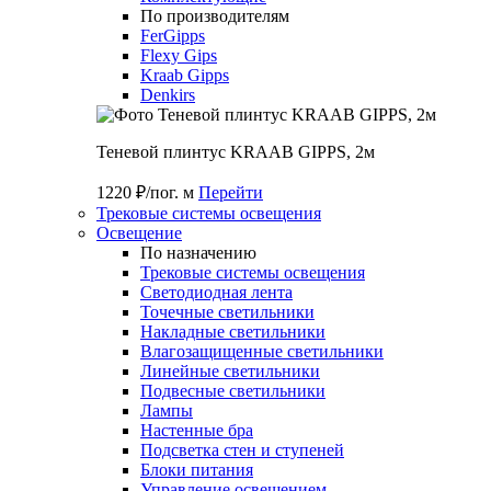
По производителям
FerGipps
Flexy Gips
Kraab Gipps
Denkirs
Теневой плинтус KRAAB GIPPS, 2м
1220 ₽/пог. м
Перейти
Трековые системы освещения
Освещение
По назначению
Трековые системы освещения
Светодиодная лента
Точечные светильники
Накладные светильники
Влагозащищенные светильники
Линейные светильники
Подвесные светильники
Лампы
Настенные бра
Подсветка стен и ступеней
Блоки питания
Управление освещением