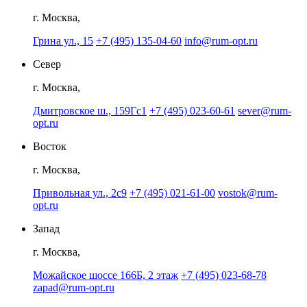
г. Москва,
Грина ул., 15
+7 (495) 135-04-60
info@rum-opt.ru
Север
г. Москва,
Дмитровское ш., 159Гс1
+7 (495) 023-60-61
sever@rum-
opt.ru
Восток
г. Москва,
Привольная ул., 2с9
+7 (495) 021-61-00
vostok@rum-
opt.ru
Запад
г. Москва,
Можайское шоссе 166Б, 2 этаж
+7 (495) 023-68-78
zapad@rum-opt.ru