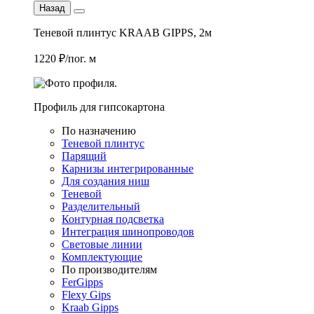
Назад
Теневой плинтус KRAAB GIPPS, 2м
1220 ₽/пог. м
Профиль для гипсокартона
По назначению
Теневой плинтус
Парящий
Карнизы интегрированные
Для создания ниш
Теневой
Разделительный
Контурная подсветка
Интеграция шинопроводов
Световые линии
Комплектующие
По производителям
FerGipps
Flexy Gips
Kraab Gipps