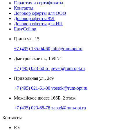
Гарантия и сертификаты
Контакты
Договор оферты для ООО
Договор оферты ФЛ
Договор оферты для ИП
EasyCeiling
Грина ул., 15
+7 (495) 135-04-60
info@rum-opt.ru
Дмитровское ш., 159Гс1
+7 (495) 023-60-61
sever@rum-opt.ru
Привольная ул., 2с9
+7 (495) 021-61-00
vostok@rum-opt.ru
Можайское шоссе 166Б, 2 этаж
+7 (495) 023-68-78
zapad@rum-opt.ru
Контакты
Юг