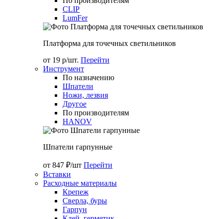
По производителям
CLIP
LumFer
Платформа для точечных светильников
от 19 р/шт.
Перейти
Инструмент
По назначению
Шпатели
Ножи, лезвия
Другое
По производителям
HANOV
Шпатели гарпунные
от 847 ₽/шт
Перейти
Вставки
Расходные материалы
Крепеж
Сверла, буры
Гарпун
Клей, герметик