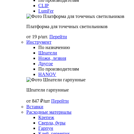
По производителям
CLIP
LumFer
Платформа для точечных светильников
от 19 р/шт.
Перейти
Инструмент
По назначению
Шпатели
Ножи, лезвия
Другое
По производителям
HANOV
Шпатели гарпунные
от 847 ₽/шт
Перейти
Вставки
Расходные материалы
Крепеж
Сверла, буры
Гарпун
Клей, герметик