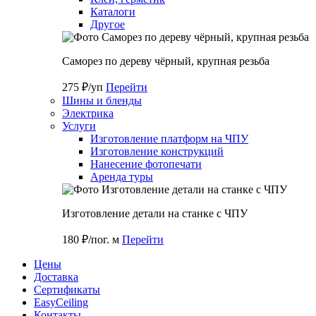
Каталоги
Другое
Саморез по дереву чёрный, крупная резьба
275 ₽/уп
Перейти
Шины и бленды
Электрика
Услуги
Изготовление платформ на ЧПУ
Изготовление конструкций
Нанесение фотопечати
Аренда туры
Изготовление детали на станке с ЧПУ
180 ₽/пог. м
Перейти
Цены
Доставка
Cертификаты
EasyCeiling
Контакты