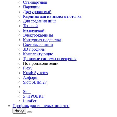
Стандартный
Парящий
Двухуровневый
Карнизы для натяжного потолка
Для создания ниш
Теневой
Бесщелевой
Электрокарнизы
Контурная подсветка
Световые линии
3D профиль
Комплектующие
Трековые системы освещения
По производителям
Flexy
Kraab Systems
Алформ
Slott SLIM 27
Slott
5+ПРОЕКТ
LumFer
Профиль для тканевых полотен
Назад