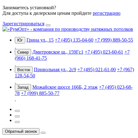
Занимаетесь установкой?
Для доступа к дилерским ценам пройдите
регистрацию
Зарегистрироваться
Грина ул., 15
+7 (495) 135-04-60
+7 (999) 889-50-55
Юг
Дмитровское ш., 159Гс1
+7 (495) 023-60-61
+7
Север
(966) 168-41-75
Привольная ул., 2с9
+7 (495) 021-61-00
+7 (967)
Восток
128-54-50
Можайское шоссе 166Б, 2 этаж
+7 (495) 023-68-
Запад
78
+7 (999) 885-50-77
Обратный звонок