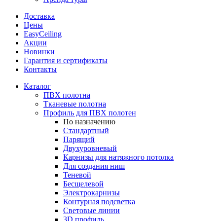
Доставка
Цены
EasyCeiling
Акции
Новинки
Гарантия и сертификаты
Контакты
Каталог
ПВХ полотна
Тканевые полотна
Профиль для ПВХ полотен
По назначению
Стандартный
Парящий
Двухуровневый
Карнизы для натяжного потолка
Для создания ниш
Теневой
Бесщелевой
Электрокарнизы
Контурная подсветка
Световые линии
3D профиль