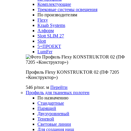
Комплектующие
Трековые системы освещения
По производителям
Flexy
Kraab Systems
Алформ
Slott SLIM 27
Slott
5+ПРОЕКТ
LumFer
Профиль Flexy KONSTRUKTOR 02 (ПФ 7205
«Конструктор»)
546 р/пог. м
Перейти
Профиль для тканевых полотен
По назначению
Стандартные
Парящий
Двухуровневый
Теневой
Световые линии
Для создания ниш