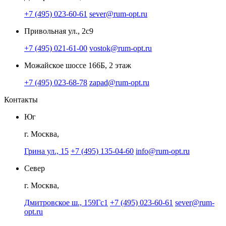
+7 (495) 023-60-61
sever@rum-opt.ru
Привольная ул., 2с9
+7 (495) 021-61-00
vostok@rum-opt.ru
Можайское шоссе 166Б, 2 этаж
+7 (495) 023-68-78
zapad@rum-opt.ru
Контакты
Юг
г. Москва,
Грина ул., 15
+7 (495) 135-04-60
info@rum-opt.ru
Север
г. Москва,
Дмитровское ш., 159Гс1
+7 (495) 023-60-61
sever@rum-
opt.ru