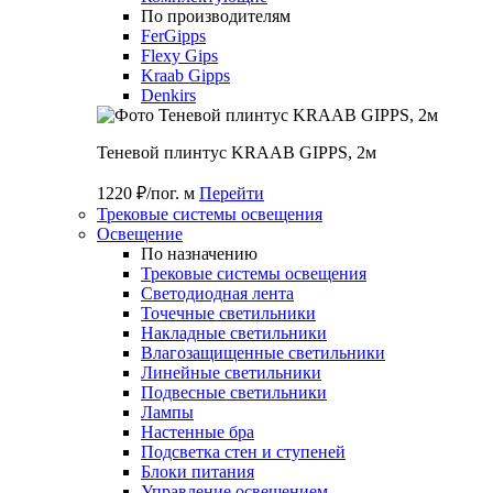
По производителям
FerGipps
Flexy Gips
Kraab Gipps
Denkirs
Теневой плинтус KRAAB GIPPS, 2м
1220 ₽/пог. м
Перейти
Трековые системы освещения
Освещение
По назначению
Трековые системы освещения
Светодиодная лента
Точечные светильники
Накладные светильники
Влагозащищенные светильники
Линейные светильники
Подвесные светильники
Лампы
Настенные бра
Подсветка стен и ступеней
Блоки питания
Управление освещением