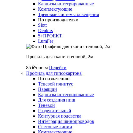
Карнизы интегрированные
Комплектующие
Трековые системы освещения
По производителям
Slott
Denkirs
5+ПРОЕКТ
LumFer
Профиль для ткани стеновой, 2м
85 ₽/пог. м
Перейти
Профиль для гипсокартона
По назначению
Теневой плинтус
Парящий
Карнизы интегрированные
Для создания ниш
Теневой
Разделительный
Контурная подсветка
Интеграция шинопроводов
Световые линии
Комплектующие