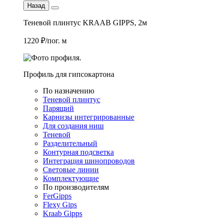
Назад
Теневой плинтус KRAAB GIPPS, 2м
1220 ₽/пог. м
Профиль для гипсокартона
По назначению
Теневой плинтус
Парящий
Карнизы интегрированные
Для создания ниш
Теневой
Разделительный
Контурная подсветка
Интеграция шинопроводов
Световые линии
Комплектующие
По производителям
FerGipps
Flexy Gips
Kraab Gipps