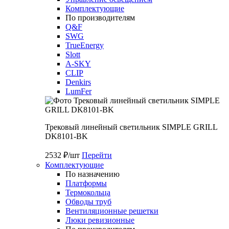
Комплектующие
По производителям
Q&F
SWG
TrueEnergy
Slott
A-SKY
CLIP
Denkirs
LumFer
Трековый линейный светильник SIMPLE GRILL
DK8101-BK
2532 ₽/шт
Перейти
Комплектующие
По назначению
Платформы
Термокольца
Обводы труб
Вентиляционные решетки
Люки ревизионные