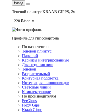
Назад
Теневой плинтус KRAAB GIPPS, 2м
1220 ₽/пог. м
Профиль для гипсокартона
По назначению
Теневой плинтус
Парящий
Карнизы интегрированные
Для создания ниш
Теневой
Разделительный
Контурная подсветка
Интеграция шинопроводов
Световые линии
Комплектующие
По производителям
FerGipps
Flexy Gips
Kraab Gipps