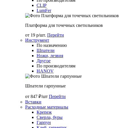
По производителям
CLIP
LumFer
Платформа для точечных светильников
от 19 р/шт.
Перейти
Инструмент
По назначению
Шпатели
Ножи, лезвия
Другое
По производителям
HANOV
Шпатели гарпунные
от 847 ₽/шт
Перейти
Вставки
Расходные материалы
Крепеж
Сверла, буры
Гарпун
Клей, герметик