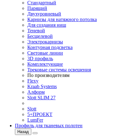
Стандартный
Парящий
Двухуровневый
Карнизы для натяжного потолка
Для создания ниш
Теневой
Бесщелевой
Электрокарнизы
Контурная подсветка
Световые линии
3D профиль
Комплектующие
Трековые системы освещения
По производителям
Flexy
Kraab Systems
Алформ
Slott SLIM 27
Slott
5+ПРОЕКТ
LumFer
Профиль для тканевых полотен
Назад