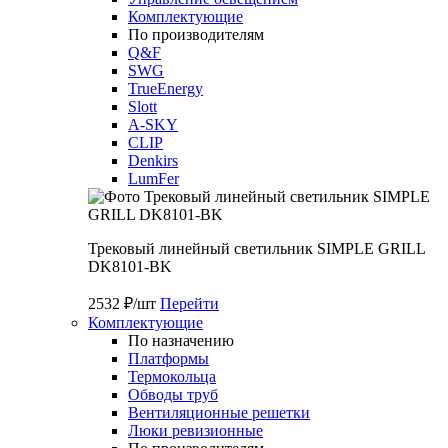
Комплектующие
По производителям
Q&F
SWG
TrueEnergy
Slott
A-SKY
CLIP
Denkirs
LumFer
Трековый линейный светильник SIMPLE GRILL
DK8101-BK
2532 ₽/шт
Перейти
Комплектующие
По назначению
Платформы
Термокольца
Обводы труб
Вентиляционные решетки
Люки ревизионные