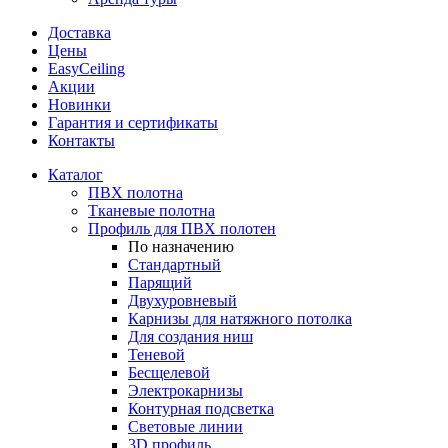
Доставка
Цены
EasyCeiling
Акции
Новинки
Гарантия и сертификаты
Контакты
Каталог
ПВХ полотна
Тканевые полотна
Профиль для ПВХ полотен
По назначению
Стандартный
Парящий
Двухуровневый
Карнизы для натяжного потолка
Для создания ниш
Теневой
Бесщелевой
Электрокарнизы
Контурная подсветка
Световые линии
3D профиль