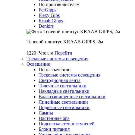
По производителям
FerGipps
Flexy Gips
Kraab Gipps
Denkirs
Теневой плинтус KRAAB GIPPS, 2м
1220 ₽/пог. м
Перейти
Трековые системы освещения
Освещение
По назначению
Трековые системы освещения
Светодиодная лента
Точечные светильники
Накладные светильники
Влагозащищенные светильники
Линейные светильники
Подвесные светильники
Лампы
Настенные бра
Подсветка стен и ступеней
Блоки питания
Управление освещением