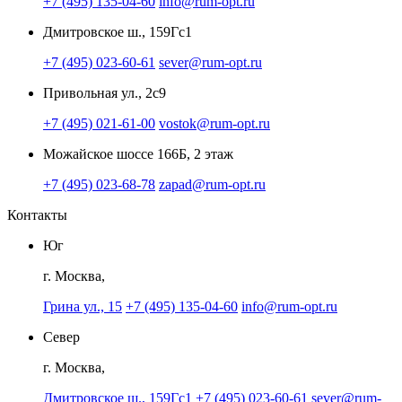
+7 (495) 135-04-60
info@rum-opt.ru
Дмитровское ш., 159Гс1
+7 (495) 023-60-61
sever@rum-opt.ru
Привольная ул., 2с9
+7 (495) 021-61-00
vostok@rum-opt.ru
Можайское шоссе 166Б, 2 этаж
+7 (495) 023-68-78
zapad@rum-opt.ru
Контакты
Юг
г. Москва,
Грина ул., 15
+7 (495) 135-04-60
info@rum-opt.ru
Север
г. Москва,
Дмитровское ш., 159Гс1
+7 (495) 023-60-61
sever@rum-