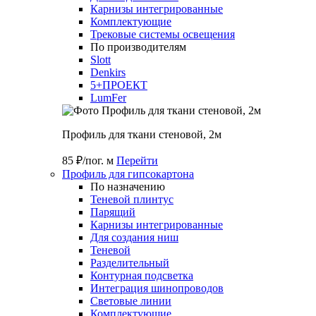
Карнизы интегрированные
Комплектующие
Трековые системы освещения
По производителям
Slott
Denkirs
5+ПРОЕКТ
LumFer
Профиль для ткани стеновой, 2м
85 ₽/пог. м
Перейти
Профиль для гипсокартона
По назначению
Теневой плинтус
Парящий
Карнизы интегрированные
Для создания ниш
Теневой
Разделительный
Контурная подсветка
Интеграция шинопроводов
Световые линии
Комплектующие