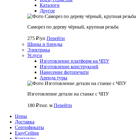
Каталоги
Другое
Саморез по дереву чёрный, крупная резьба
275 ₽/уп
Перейти
Шины и бленды
Электрика
Услуги
Изготовление платформ на ЧПУ
Изготовление конструкций
Нанесение фотопечати
Аренда туры
Изготовление детали на станке с ЧПУ
180 ₽/пог. м
Перейти
Цены
Доставка
Cертификаты
EasyCeiling
Контакты