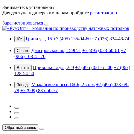
Занимаетесь установкой?
Для доступа к дилерским ценам пройдите
регистрацию
Зарегистрироваться
Грина ул., 15
+7 (495) 135-04-60
+7 (926) 834-48-74
Юг
Дмитровское ш., 159Гс1
+7 (495) 023-60-61
+7
Север
(966) 168-41-70
Привольная ул., 2с9
+7 (495) 021-61-00
+7 (967)
Восток
128-54-50
Можайское шоссе 166Б, 2 этаж
+7 (495) 023-68-
Запад
78
+7 (999) 885-50-77
Обратный звонок