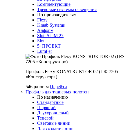
Комплектующие
Трековые системы освещения
По производителям
Flexy
Kraab Systems
Алформ
Slott SLIM 27
Slott
5+ПРОЕКТ
LumFer
Профиль Flexy KONSTRUKTOR 02 (ПФ 7205
«Конструктор»)
546 р/пог. м
Перейти
Профиль для тканевых полотен
По назначению
Стандартные
Парящий
Двухуровневый
Теневой
Световые линии
Для создания ниш