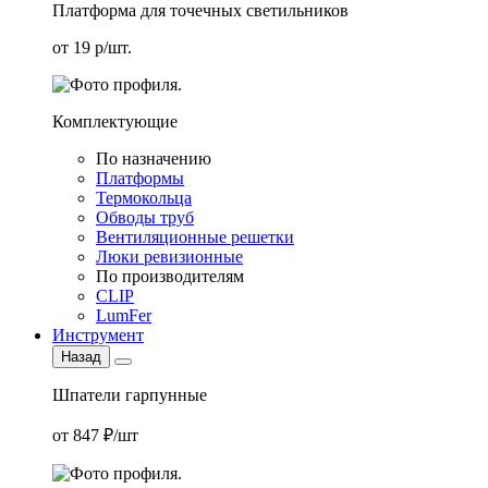
Платформа для точечных светильников
от 19 р/шт.
Комплектующие
По назначению
Платформы
Термокольца
Обводы труб
Вентиляционные решетки
Люки ревизионные
По производителям
CLIP
LumFer
Инструмент
Назад
Шпатели гарпунные
от 847 ₽/шт