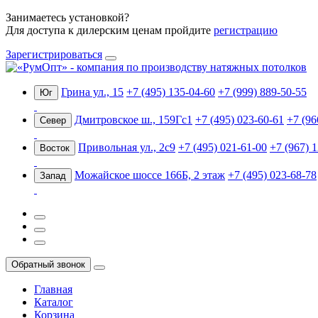
Занимаетесь установкой?
Для доступа к дилерским ценам пройдите
регистрацию
Зарегистрироваться
Грина ул., 15
+7 (495) 135-04-60
+7 (999) 889-50-55
Юг
Дмитровское ш., 159Гс1
+7 (495) 023-60-61
+7 (96
Север
Привольная ул., 2с9
+7 (495) 021-61-00
+7 (967) 
Восток
Можайское шоссе 166Б, 2 этаж
+7 (495) 023-68-78
Запад
Обратный звонок
Главная
Каталог
Корзина