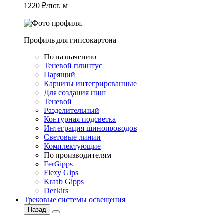
1220 ₽/пог. м
Профиль для гипсокартона
По назначению
Теневой плинтус
Парящий
Карнизы интегрированные
Для создания ниш
Теневой
Разделительный
Контурная подсветка
Интеграция шинопроводов
Световые линии
Комплектующие
По производителям
FerGipps
Flexy Gips
Kraab Gipps
Denkirs
Трековые системы освещения
Назад