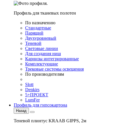
Профиль для тканевых полотен
По назначению
Стандартные
Парящий
Двухуровневый
Теневой
Световые линии
Для создания ниш
Карнизы интегрированные
Комплектующие
Трековые системы освещения
По производителям
Slott
Denkirs
5+ПРОЕКТ
LumFer
Профиль для гипсокартона
Назад
Теневой плинтус KRAAB GIPPS, 2м