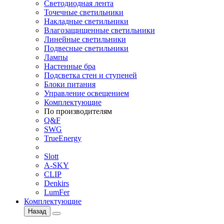
Светодиодная лента
Точечные светильники
Накладные светильники
Влагозащищенные светильники
Линейные светильники
Подвесные светильники
Лампы
Настенные бра
Подсветка стен и ступеней
Блоки питания
Управление освещением
Комплектующие
По производителям
Q&F
SWG
TrueEnergy
Slott
A-SKY
CLIP
Denkirs
LumFer
Комплектующие
Назад