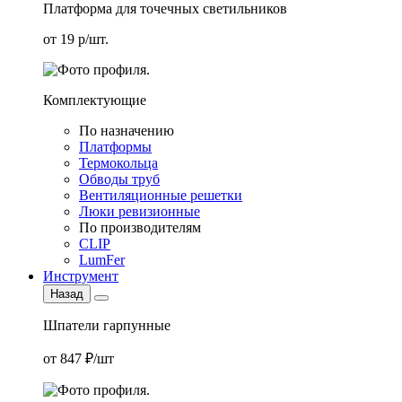
Платформа для точечных светильников
от 19 р/шт.
Комплектующие
По назначению
Платформы
Термокольца
Обводы труб
Вентиляционные решетки
Люки ревизионные
По производителям
CLIP
LumFer
Инструмент
Назад
Шпатели гарпунные
от 847 ₽/шт