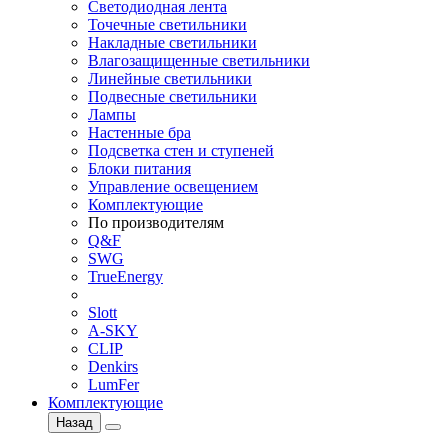
Светодиодная лента
Точечные светильники
Накладные светильники
Влагозащищенные светильники
Линейные светильники
Подвесные светильники
Лампы
Настенные бра
Подсветка стен и ступеней
Блоки питания
Управление освещением
Комплектующие
По производителям
Q&F
SWG
TrueEnergy
Slott
A-SKY
CLIP
Denkirs
LumFer
Комплектующие
Назад