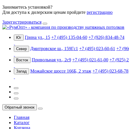
Занимаетесь установкой?
Для доступа к дилерским ценам пройдите
регистрацию
Зарегистрироваться
Грина ул., 15
+7 (495) 135-04-60
+7 (926) 834-48-74
Юг
Дмитровское ш., 159Гс1
+7 (495) 023-60-61
+7 (96
Север
Привольная ул., 2с9
+7 (495) 021-61-00
+7 (925) 
Восток
Можайское шоссе 166Б, 2 этаж
+7 (495) 023-68-78
Запад
Обратный звонок
Главная
Каталог
Корзина