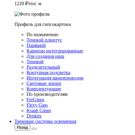
1220 ₽/пог. м
Профиль для гипсокартона
По назначению
Теневой плинтус
Парящий
Карнизы интегрированные
Для создания ниш
Теневой
Разделительный
Контурная подсветка
Интеграция шинопроводов
Световые линии
Комплектующие
По производителям
FerGipps
Flexy Gips
Kraab Gipps
Denkirs
Трековые системы освещения
Назад