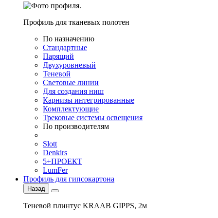
Профиль для тканевых полотен
По назначению
Стандартные
Парящий
Двухуровневый
Теневой
Световые линии
Для создания ниш
Карнизы интегрированные
Комплектующие
Трековые системы освещения
По производителям
Slott
Denkirs
5+ПРОЕКТ
LumFer
Профиль для гипсокартона
Назад
Теневой плинтус KRAAB GIPPS, 2м