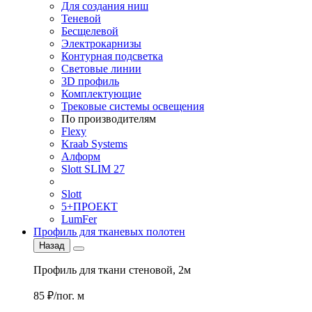
Для создания ниш
Теневой
Бесщелевой
Электрокарнизы
Контурная подсветка
Световые линии
3D профиль
Комплектующие
Трековые системы освещения
По производителям
Flexy
Kraab Systems
Алформ
Slott SLIM 27
Slott
5+ПРОЕКТ
LumFer
Профиль для тканевых полотен
Назад
Профиль для ткани стеновой, 2м
85 ₽/пог. м