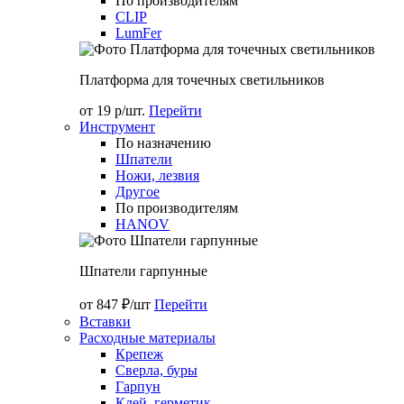
По производителям
CLIP
LumFer
Платформа для точечных светильников
от 19 р/шт.
Перейти
Инструмент
По назначению
Шпатели
Ножи, лезвия
Другое
По производителям
HANOV
Шпатели гарпунные
от 847 ₽/шт
Перейти
Вставки
Расходные материалы
Крепеж
Сверла, буры
Гарпун
Клей, герметик