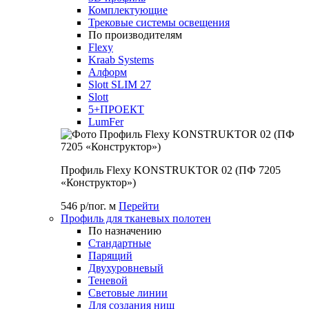
Комплектующие
Трековые системы освещения
По производителям
Flexy
Kraab Systems
Алформ
Slott SLIM 27
Slott
5+ПРОЕКТ
LumFer
Профиль Flexy KONSTRUKTOR 02 (ПФ 7205
«Конструктор»)
546 р/пог. м
Перейти
Профиль для тканевых полотен
По назначению
Стандартные
Парящий
Двухуровневый
Теневой
Световые линии
Для создания ниш