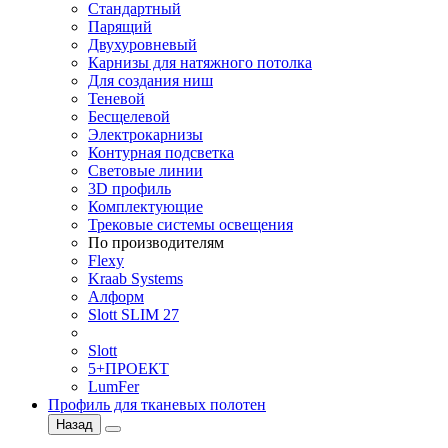
Стандартный
Парящий
Двухуровневый
Карнизы для натяжного потолка
Для создания ниш
Теневой
Бесщелевой
Электрокарнизы
Контурная подсветка
Световые линии
3D профиль
Комплектующие
Трековые системы освещения
По производителям
Flexy
Kraab Systems
Алформ
Slott SLIM 27
Slott
5+ПРОЕКТ
LumFer
Профиль для тканевых полотен
Назад