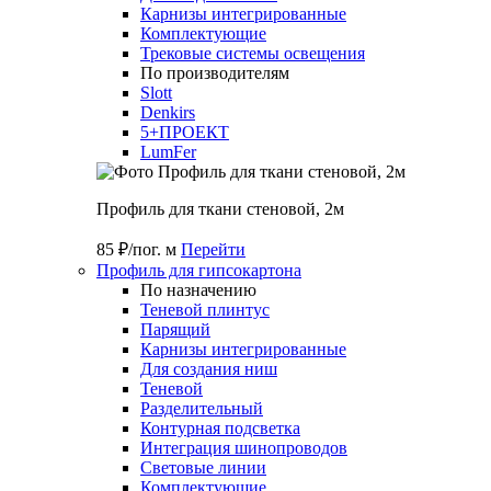
Карнизы интегрированные
Комплектующие
Трековые системы освещения
По производителям
Slott
Denkirs
5+ПРОЕКТ
LumFer
Профиль для ткани стеновой, 2м
85 ₽/пог. м
Перейти
Профиль для гипсокартона
По назначению
Теневой плинтус
Парящий
Карнизы интегрированные
Для создания ниш
Теневой
Разделительный
Контурная подсветка
Интеграция шинопроводов
Световые линии
Комплектующие