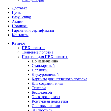
Доставка
Цены
EasyCeiling
Акции
Новинки
Гарантия и сертификаты
Контакты
Каталог
ПВХ полотна
Тканевые полотна
Профиль для ПВХ полотен
По назначению
Стандартный
Парящий
Двухуровневый
Карнизы для натяжного потолка
Для создания ниш
Теневой
Бесщелевой
Электрокарнизы
Контурная подсветка
Световые линии
3D профиль