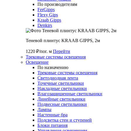
По производителям
FerGipps
Flexy Gips
Kraab Gipps
Denkirs
Теневой плинтус KRAAB GIPPS, 2м
1220 ₽/пог. м
Перейти
Трековые системы освещения
Освещение
По назначению
Трековые системы освещения
Светодиодная лента
Точечные светильники
Накладные светильники
Влагозащищенные светильники
Линейные светильники
Подвесные светильники
Лампы
Настенные бра
Подсветка стен и ступеней
Блоки питания
Управление освещением