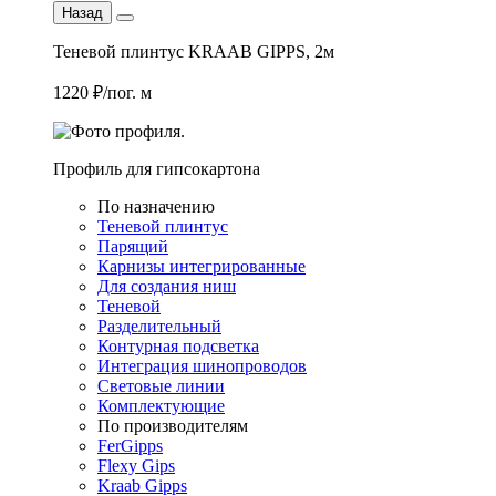
Назад
Теневой плинтус KRAAB GIPPS, 2м
1220 ₽/пог. м
Профиль для гипсокартона
По назначению
Теневой плинтус
Парящий
Карнизы интегрированные
Для создания ниш
Теневой
Разделительный
Контурная подсветка
Интеграция шинопроводов
Световые линии
Комплектующие
По производителям
FerGipps
Flexy Gips
Kraab Gipps