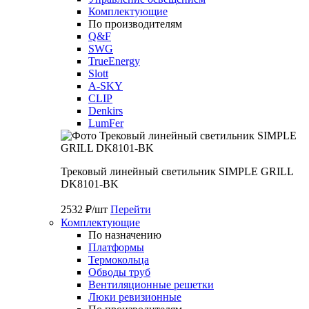
Комплектующие
По производителям
Q&F
SWG
TrueEnergy
Slott
A-SKY
CLIP
Denkirs
LumFer
Трековый линейный светильник SIMPLE GRILL
DK8101-BK
2532 ₽/шт
Перейти
Комплектующие
По назначению
Платформы
Термокольца
Обводы труб
Вентиляционные решетки
Люки ревизионные