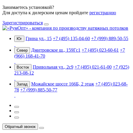
Занимаетесь установкой?
Для доступа к дилерским ценам пройдите
регистрацию
Зарегистрироваться
Грина ул., 15
+7 (495) 135-04-60
+7 (999) 889-50-55
Юг
Дмитровское ш., 159Гс1
+7 (495) 023-60-61
+7
Север
(966) 168-41-70
Привольная ул., 2с9
+7 (495) 021-61-00
+7 (925)
Восток
213-08-12
Можайское шоссе 166Б, 2 этаж
+7 (495) 023-68-
Запад
78
+7 (999) 885-50-77
Обратный звонок