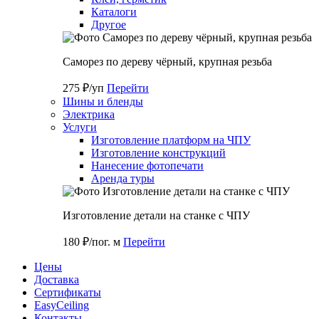
Каталоги
Другое
Саморез по дереву чёрный, крупная резьба
275 ₽/уп
Перейти
Шины и бленды
Электрика
Услуги
Изготовление платформ на ЧПУ
Изготовление конструкций
Нанесение фотопечати
Аренда туры
Изготовление детали на станке с ЧПУ
180 ₽/пог. м
Перейти
Цены
Доставка
Cертификаты
EasyCeiling
Контакты