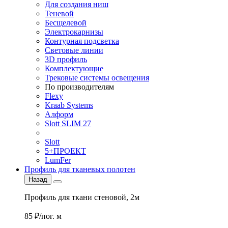
Для создания ниш
Теневой
Бесщелевой
Электрокарнизы
Контурная подсветка
Световые линии
3D профиль
Комплектующие
Трековые системы освещения
По производителям
Flexy
Kraab Systems
Алформ
Slott SLIM 27
Slott
5+ПРОЕКТ
LumFer
Профиль для тканевых полотен
Назад
Профиль для ткани стеновой, 2м
85 ₽/пог. м