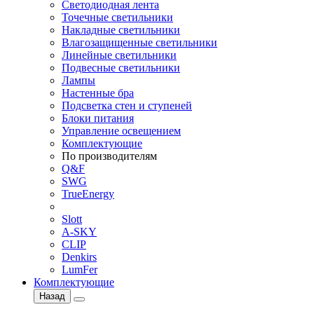
Светодиодная лента
Точечные светильники
Накладные светильники
Влагозащищенные светильники
Линейные светильники
Подвесные светильники
Лампы
Настенные бра
Подсветка стен и ступеней
Блоки питания
Управление освещением
Комплектующие
По производителям
Q&F
SWG
TrueEnergy
Slott
A-SKY
CLIP
Denkirs
LumFer
Комплектующие
Назад