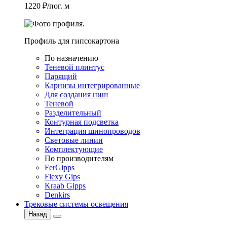
1220 ₽/пог. м
Профиль для гипсокартона
По назначению
Теневой плинтус
Парящий
Карнизы интегрированные
Для создания ниш
Теневой
Разделительный
Контурная подсветка
Интеграция шинопроводов
Световые линии
Комплектующие
По производителям
FerGipps
Flexy Gips
Kraab Gipps
Denkirs
Трековые системы освещения
Назад