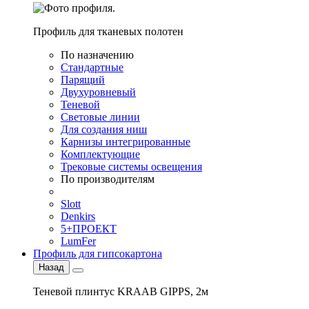
Профиль для тканевых полотен
По назначению
Стандартные
Парящий
Двухуровневый
Теневой
Световые линии
Для создания ниш
Карнизы интегрированные
Комплектующие
Трековые системы освещения
По производителям
Slott
Denkirs
5+ПРОЕКТ
LumFer
Профиль для гипсокартона
Назад
Теневой плинтус KRAAB GIPPS, 2м