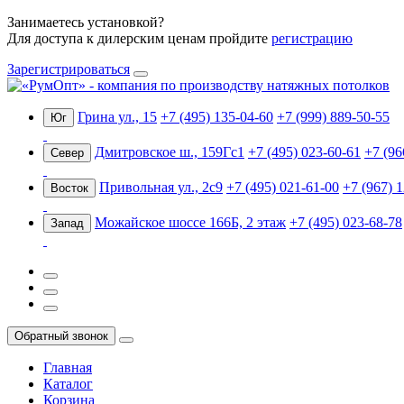
Занимаетесь установкой?
Для доступа к дилерским ценам пройдите
регистрацию
Зарегистрироваться
Грина ул., 15
+7 (495) 135-04-60
+7 (999) 889-50-55
Юг
Дмитровское ш., 159Гс1
+7 (495) 023-60-61
+7 (96
Север
Привольная ул., 2с9
+7 (495) 021-61-00
+7 (967) 
Восток
Можайское шоссе 166Б, 2 этаж
+7 (495) 023-68-78
Запад
Обратный звонок
Главная
Каталог
Корзина