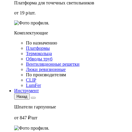
Платформа для точечных светильников
от 19 р/шт.
Комплектующие
По назначению
Платформы
Термокольца
Обводы труб
Вентиляционные решетки
Люки ревизионные
По производителям
CLIP
LumFer
Инструмент
Назад
Шпатели гарпунные
от 847 ₽/шт