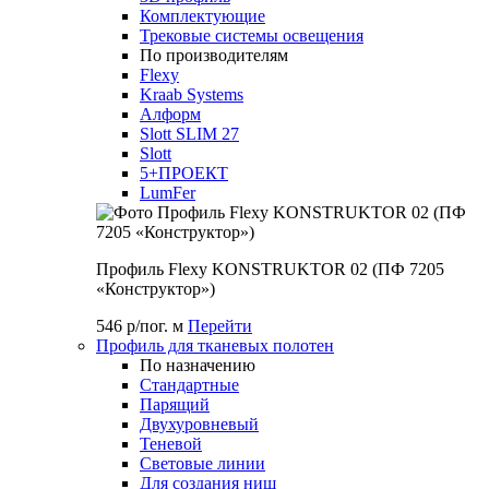
Комплектующие
Трековые системы освещения
По производителям
Flexy
Kraab Systems
Алформ
Slott SLIM 27
Slott
5+ПРОЕКТ
LumFer
Профиль Flexy KONSTRUKTOR 02 (ПФ 7205
«Конструктор»)
546 р/пог. м
Перейти
Профиль для тканевых полотен
По назначению
Стандартные
Парящий
Двухуровневый
Теневой
Световые линии
Для создания ниш