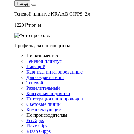
Назад
Теневой плинтус KRAAB GIPPS, 2м
1220 ₽/пог. м
Профиль для гипсокартона
По назначению
Теневой плинтус
Парящий
Карнизы интегрированные
Для создания ниш
Теневой
Разделительный
Контурная подсветка
Интеграция шинопроводов
Световые линии
Комплектующие
По производителям
FerGipps
Flexy Gips
Kraab Gipps