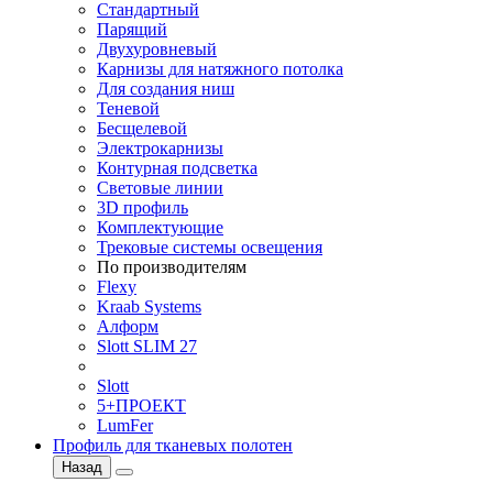
Стандартный
Парящий
Двухуровневый
Карнизы для натяжного потолка
Для создания ниш
Теневой
Бесщелевой
Электрокарнизы
Контурная подсветка
Световые линии
3D профиль
Комплектующие
Трековые системы освещения
По производителям
Flexy
Kraab Systems
Алформ
Slott SLIM 27
Slott
5+ПРОЕКТ
LumFer
Профиль для тканевых полотен
Назад