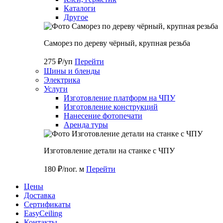
Каталоги
Другое
Саморез по дереву чёрный, крупная резьба
275 ₽/уп
Перейти
Шины и бленды
Электрика
Услуги
Изготовление платформ на ЧПУ
Изготовление конструкций
Нанесение фотопечати
Аренда туры
Изготовление детали на станке с ЧПУ
180 ₽/пог. м
Перейти
Цены
Доставка
Cертификаты
EasyCeiling
Контакты