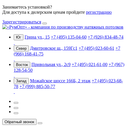
Занимаетесь установкой?
Для доступа к дилерским ценам пройдите
регистрацию
Зарегистрироваться
Грина ул., 15
+7 (495) 135-04-60
+7 (926) 834-48-74
Юг
Дмитровское ш., 159Гс1
+7 (495) 023-60-61
+7
Север
(966) 168-41-75
Привольная ул., 2с9
+7 (495) 021-61-00
+7 (967)
Восток
128-54-50
Можайское шоссе 166Б, 2 этаж
+7 (495) 023-68-
Запад
78
+7 (999) 885-50-77
Обратный звонок