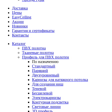
Доставка
Цены
EasyCeiling
Акции
Новинки
Гарантия и сертификаты
Контакты
Каталог
ПВХ полотна
Тканевые полотна
Профиль для ПВХ полотен
По назначению
Стандартный
Парящий
Двухуровневый
Карнизы для натяжного потолка
Для создания ниш
Теневой
Бесщелевой
Электрокарнизы
Контурная подсветка
Световые линии
3D профиль