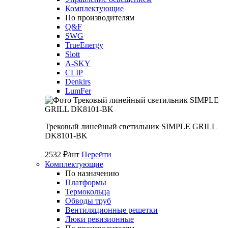
Комплектующие
По производителям
Q&F
SWG
TrueEnergy
Slott
A-SKY
CLIP
Denkirs
LumFer
Трековый линейный светильник SIMPLE GRILL
DK8101-BK
2532 ₽/шт
Перейти
Комплектующие
По назначению
Платформы
Термокольца
Обводы труб
Вентиляционные решетки
Люки ревизионные