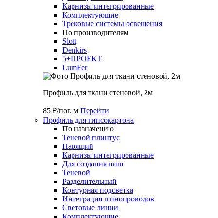
Карнизы интегрированные
Комплектующие
Трековые системы освещения
По производителям
Slott
Denkirs
5+ПРОЕКТ
LumFer
Профиль для ткани стеновой, 2м
85 ₽/пог. м
Перейти
Профиль для гипсокартона
По назначению
Теневой плинтус
Парящий
Карнизы интегрированные
Для создания ниш
Теневой
Разделительный
Контурная подсветка
Интеграция шинопроводов
Световые линии
Комплектующие