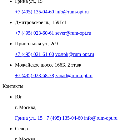
Грина ул., 15
+7 (495) 135-04-60
info@rum-opt.ru
Дмитровское ш., 159Гс1
+7 (495) 023-60-61
sever@rum-opt.ru
Привольная ул., 2с9
+7 (495) 021-61-00
vostok@rum-opt.ru
Можайское шоссе 166Б, 2 этаж
+7 (495) 023-68-78
zapad@rum-opt.ru
Контакты
Юг
г. Москва,
Грина ул., 15
+7 (495) 135-04-60
info@rum-opt.ru
Север
г. Москва,