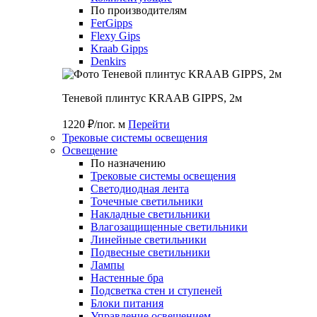
По производителям
FerGipps
Flexy Gips
Kraab Gipps
Denkirs
Теневой плинтус KRAAB GIPPS, 2м
1220 ₽/пог. м
Перейти
Трековые системы освещения
Освещение
По назначению
Трековые системы освещения
Светодиодная лента
Точечные светильники
Накладные светильники
Влагозащищенные светильники
Линейные светильники
Подвесные светильники
Лампы
Настенные бра
Подсветка стен и ступеней
Блоки питания
Управление освещением