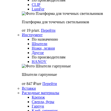
По производителям
CLIP
LumFer
Платформа для точечных светильников
от 19 р/шт.
Перейти
Инструмент
По назначению
Шпатели
Ножи, лезвия
Другое
По производителям
HANOV
Шпатели гарпунные
от 847 ₽/шт
Перейти
Вставки
Расходные материалы
Крепеж
Сверла, буры
Гарпун
Клей, герметик