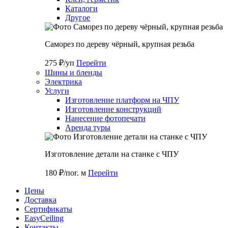
Каталоги
Другое
Саморез по дереву чёрный, крупная резьба
275 ₽/уп
Перейти
Шины и бленды
Электрика
Услуги
Изготовление платформ на ЧПУ
Изготовление конструкций
Нанесение фотопечати
Аренда туры
Изготовление детали на станке с ЧПУ
180 ₽/пог. м
Перейти
Цены
Доставка
Cертификаты
EasyCeiling
Контакты