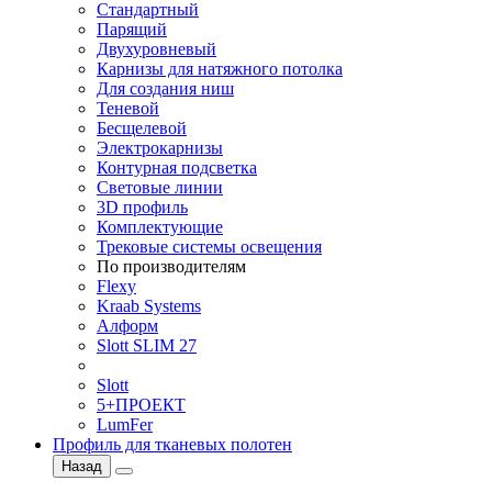
Стандартный
Парящий
Двухуровневый
Карнизы для натяжного потолка
Для создания ниш
Теневой
Бесщелевой
Электрокарнизы
Контурная подсветка
Световые линии
3D профиль
Комплектующие
Трековые системы освещения
По производителям
Flexy
Kraab Systems
Алформ
Slott SLIM 27
Slott
5+ПРОЕКТ
LumFer
Профиль для тканевых полотен
Назад