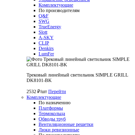
Комплектующие
По производителям
Q&F
SWG
TrueEnergy
Slott
A-SKY
CLIP
Denkirs
LumFer
Трековый линейный светильник SIMPLE GRILL
DK8101-BK
2532 ₽/шт
Перейти
Комплектующие
По назначению
Платформы
Термокольца
Обводы труб
Вентиляционные решетки
Люки ревизионные