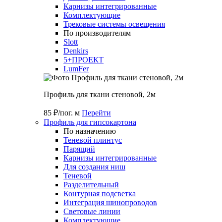
Карнизы интегрированные
Комплектующие
Трековые системы освещения
По производителям
Slott
Denkirs
5+ПРОЕКТ
LumFer
Профиль для ткани стеновой, 2м
85 ₽/пог. м
Перейти
Профиль для гипсокартона
По назначению
Теневой плинтус
Парящий
Карнизы интегрированные
Для создания ниш
Теневой
Разделительный
Контурная подсветка
Интеграция шинопроводов
Световые линии
Комплектующие