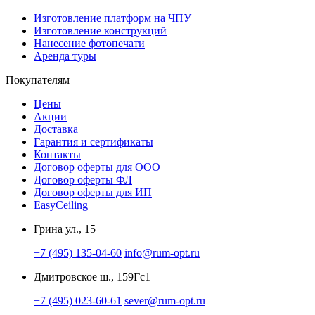
Изготовление платформ на ЧПУ
Изготовление конструкций
Нанесение фотопечати
Аренда туры
Покупателям
Цены
Акции
Доставка
Гарантия и сертификаты
Контакты
Договор оферты для ООО
Договор оферты ФЛ
Договор оферты для ИП
EasyCeiling
Грина ул., 15
+7 (495) 135-04-60
info@rum-opt.ru
Дмитровское ш., 159Гс1
+7 (495) 023-60-61
sever@rum-opt.ru