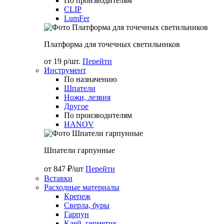
По производителям
CLIP
LumFer
Платформа для точечных светильников
от 19 р/шт.
Перейти
Инструмент
По назначению
Шпатели
Ножи, лезвия
Другое
По производителям
HANOV
Шпатели гарпунные
от 847 ₽/шт
Перейти
Вставки
Расходные материалы
Крепеж
Сверла, буры
Гарпун
Клей, герметик