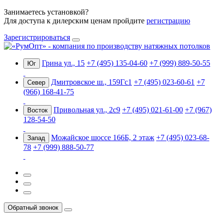
Занимаетесь установкой?
Для доступа к дилерским ценам пройдите
регистрацию
Зарегистрироваться
Грина ул., 15
+7 (495) 135-04-60
+7 (999) 889-50-55
Юг
Дмитровское ш., 159Гс1
+7 (495) 023-60-61
+7
Север
(966) 168-41-75
Привольная ул., 2с9
+7 (495) 021-61-00
+7 (967)
Восток
128-54-50
Можайское шоссе 166Б, 2 этаж
+7 (495) 023-68-
Запад
78
+7 (999) 888-50-77
Обратный звонок