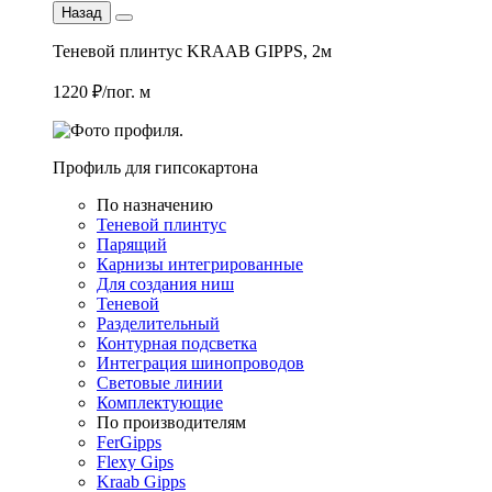
Назад
Теневой плинтус KRAAB GIPPS, 2м
1220 ₽/пог. м
Профиль для гипсокартона
По назначению
Теневой плинтус
Парящий
Карнизы интегрированные
Для создания ниш
Теневой
Разделительный
Контурная подсветка
Интеграция шинопроводов
Световые линии
Комплектующие
По производителям
FerGipps
Flexy Gips
Kraab Gipps