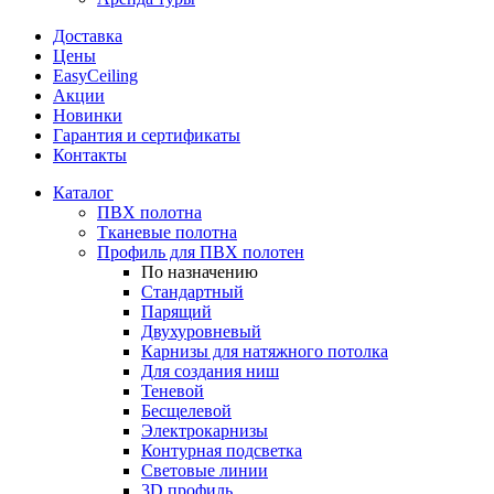
Доставка
Цены
EasyCeiling
Акции
Новинки
Гарантия и сертификаты
Контакты
Каталог
ПВХ полотна
Тканевые полотна
Профиль для ПВХ полотен
По назначению
Стандартный
Парящий
Двухуровневый
Карнизы для натяжного потолка
Для создания ниш
Теневой
Бесщелевой
Электрокарнизы
Контурная подсветка
Световые линии
3D профиль