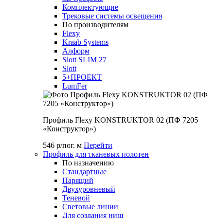
Комплектующие
Трековые системы освещения
По производителям
Flexy
Kraab Systems
Алформ
Slott SLIM 27
Slott
5+ПРОЕКТ
LumFer
Профиль Flexy KONSTRUKTOR 02 (ПФ 7205
«Конструктор»)
546 р/пог. м
Перейти
Профиль для тканевых полотен
По назначению
Стандартные
Парящий
Двухуровневый
Теневой
Световые линии
Для создания ниш