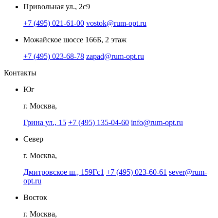
Привольная ул., 2с9
+7 (495) 021-61-00
vostok@rum-opt.ru
Можайское шоссе 166Б, 2 этаж
+7 (495) 023-68-78
zapad@rum-opt.ru
Контакты
Юг
г. Москва,
Грина ул., 15
+7 (495) 135-04-60
info@rum-opt.ru
Север
г. Москва,
Дмитровское ш., 159Гс1
+7 (495) 023-60-61
sever@rum-
opt.ru
Восток
г. Москва,