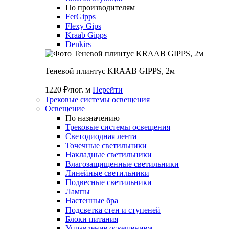
По производителям
FerGipps
Flexy Gips
Kraab Gipps
Denkirs
Теневой плинтус KRAAB GIPPS, 2м
1220 ₽/пог. м
Перейти
Трековые системы освещения
Освещение
По назначению
Трековые системы освещения
Светодиодная лента
Точечные светильники
Накладные светильники
Влагозащищенные светильники
Линейные светильники
Подвесные светильники
Лампы
Настенные бра
Подсветка стен и ступеней
Блоки питания
Управление освещением