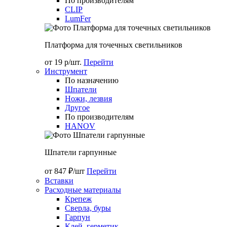
По производителям
CLIP
LumFer
Платформа для точечных светильников
от 19 р/шт.
Перейти
Инструмент
По назначению
Шпатели
Ножи, лезвия
Другое
По производителям
HANOV
Шпатели гарпунные
от 847 ₽/шт
Перейти
Вставки
Расходные материалы
Крепеж
Сверла, буры
Гарпун
Клей, герметик