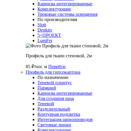
Карнизы интегрированные
Комплектующие
Трековые системы освещения
По производителям
Slott
Denkirs
5+ПРОЕКТ
LumFer
Профиль для ткани стеновой, 2м
85 ₽/пог. м
Перейти
Профиль для гипсокартона
По назначению
Теневой плинтус
Парящий
Карнизы интегрированные
Для создания ниш
Теневой
Разделительный
Контурная подсветка
Интеграция шинопроводов
Световые линии
Комплектующие