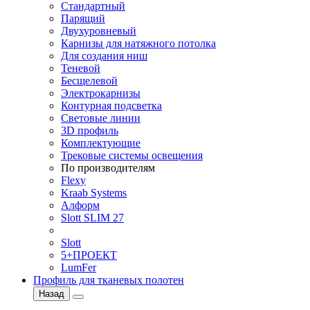
Стандартный
Парящий
Двухуровневый
Карнизы для натяжного потолка
Для создания ниш
Теневой
Бесщелевой
Электрокарнизы
Контурная подсветка
Световые линии
3D профиль
Комплектующие
Трековые системы освещения
По производителям
Flexy
Kraab Systems
Алформ
Slott SLIM 27
Slott
5+ПРОЕКТ
LumFer
Профиль для тканевых полотен
Назад