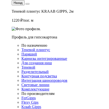
Назад
Теневой плинтус KRAAB GIPPS, 2м
1220 ₽/пог. м
Профиль для гипсокартона
По назначению
Теневой плинтус
Парящий
Карнизы интегрированные
Для создания ниш
Теневой
Разделительный
Контурная подсветка
Интеграция шинопроводов
Световые линии
Комплектующие
По производителям
FerGipps
Flexy Gips
Kraab Gipps