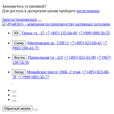
Занимаетесь установкой?
Для доступа к дилерским ценам пройдите
регистрацию
Зарегистрироваться
Грина ул., 15
+7 (495) 135-04-60
+7 (999) 889-50-55
Юг
Дмитровское ш., 159Гс1
+7 (495) 023-60-61
+7
Север
(966) 168-41-75
Привольная ул., 2с9
+7 (495) 021-61-00
+7 (967)
Восток
128-54-50
Можайское шоссе 166Б, 2 этаж
+7 (495) 023-68-
Запад
78
+7 (999) 885-50-77
Обратный звонок