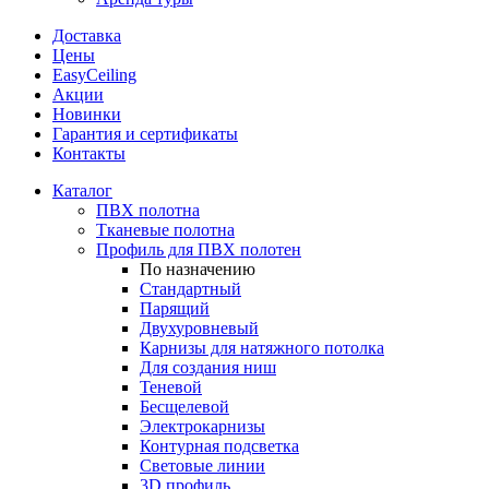
Доставка
Цены
EasyCeiling
Акции
Новинки
Гарантия и сертификаты
Контакты
Каталог
ПВХ полотна
Тканевые полотна
Профиль для ПВХ полотен
По назначению
Стандартный
Парящий
Двухуровневый
Карнизы для натяжного потолка
Для создания ниш
Теневой
Бесщелевой
Электрокарнизы
Контурная подсветка
Световые линии
3D профиль