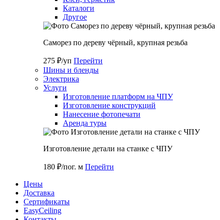
Каталоги
Другое
Саморез по дереву чёрный, крупная резьба
275 ₽/уп
Перейти
Шины и бленды
Электрика
Услуги
Изготовление платформ на ЧПУ
Изготовление конструкций
Нанесение фотопечати
Аренда туры
Изготовление детали на станке с ЧПУ
180 ₽/пог. м
Перейти
Цены
Доставка
Cертификаты
EasyCeiling
Контакты