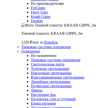
По производителям
FerGipps
Flexy Gips
Kraab Gipps
Denkirs
Теневой плинтус KRAAB GIPPS, 2м
1220 ₽/пог. м
Перейти
Трековые системы освещения
Освещение
По назначению
Трековые системы освещения
Светодиодная лента
Точечные светильники
Накладные светильники
Влагозащищенные светильники
Линейные светильники
Подвесные светильники
Лампы
Настенные бра
Подсветка стен и ступеней
Блоки питания
Управление освещением