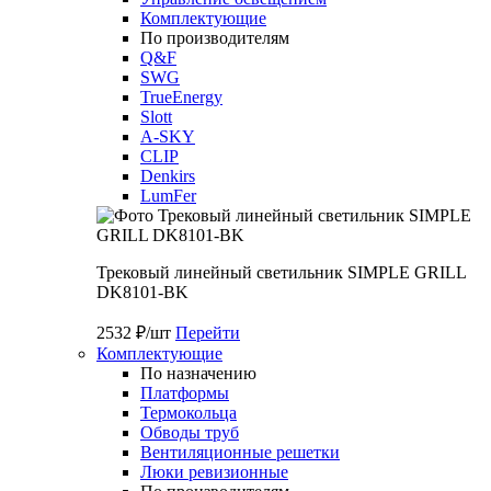
Комплектующие
По производителям
Q&F
SWG
TrueEnergy
Slott
A-SKY
CLIP
Denkirs
LumFer
Трековый линейный светильник SIMPLE GRILL
DK8101-BK
2532 ₽/шт
Перейти
Комплектующие
По назначению
Платформы
Термокольца
Обводы труб
Вентиляционные решетки
Люки ревизионные