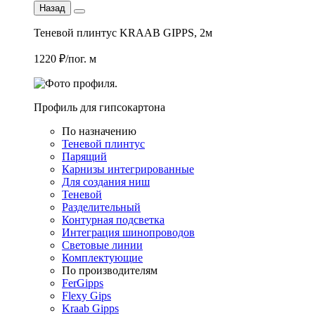
Назад
Теневой плинтус KRAAB GIPPS, 2м
1220 ₽/пог. м
Профиль для гипсокартона
По назначению
Теневой плинтус
Парящий
Карнизы интегрированные
Для создания ниш
Теневой
Разделительный
Контурная подсветка
Интеграция шинопроводов
Световые линии
Комплектующие
По производителям
FerGipps
Flexy Gips
Kraab Gipps