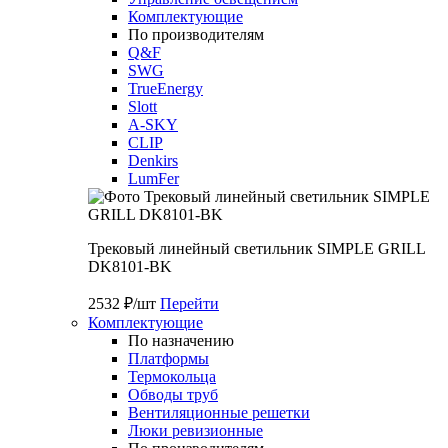
Комплектующие
По производителям
Q&F
SWG
TrueEnergy
Slott
A-SKY
CLIP
Denkirs
LumFer
Трековый линейный светильник SIMPLE GRILL
DK8101-BK
2532 ₽/шт
Перейти
Комплектующие
По назначению
Платформы
Термокольца
Обводы труб
Вентиляционные решетки
Люки ревизионные