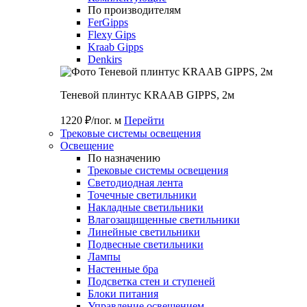
По производителям
FerGipps
Flexy Gips
Kraab Gipps
Denkirs
Теневой плинтус KRAAB GIPPS, 2м
1220 ₽/пог. м
Перейти
Трековые системы освещения
Освещение
По назначению
Трековые системы освещения
Светодиодная лента
Точечные светильники
Накладные светильники
Влагозащищенные светильники
Линейные светильники
Подвесные светильники
Лампы
Настенные бра
Подсветка стен и ступеней
Блоки питания
Управление освещением