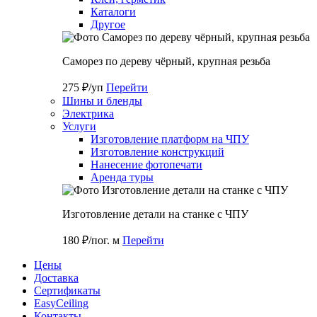
Каталоги
Другое
Саморез по дереву чёрный, крупная резьба
275 ₽/уп
Перейти
Шины и бленды
Электрика
Услуги
Изготовление платформ на ЧПУ
Изготовление конструкций
Нанесение фотопечати
Аренда туры
Изготовление детали на станке с ЧПУ
180 ₽/пог. м
Перейти
Цены
Доставка
Cертификаты
EasyCeiling
Контакты