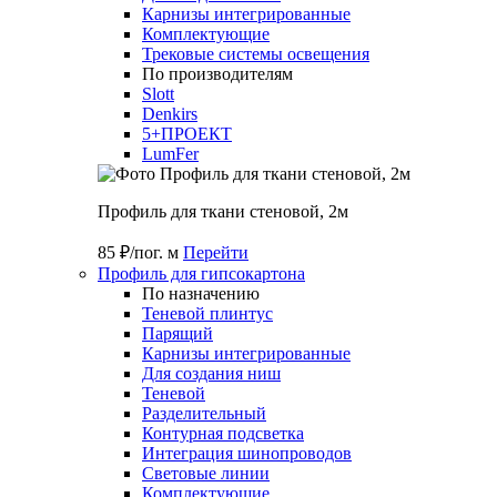
Карнизы интегрированные
Комплектующие
Трековые системы освещения
По производителям
Slott
Denkirs
5+ПРОЕКТ
LumFer
Профиль для ткани стеновой, 2м
85 ₽/пог. м
Перейти
Профиль для гипсокартона
По назначению
Теневой плинтус
Парящий
Карнизы интегрированные
Для создания ниш
Теневой
Разделительный
Контурная подсветка
Интеграция шинопроводов
Световые линии
Комплектующие