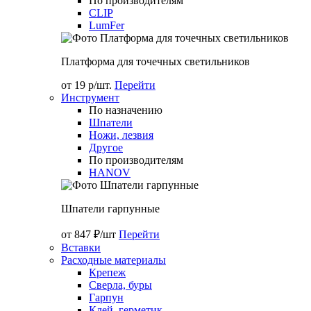
По производителям
CLIP
LumFer
Платформа для точечных светильников
от 19 р/шт.
Перейти
Инструмент
По назначению
Шпатели
Ножи, лезвия
Другое
По производителям
HANOV
Шпатели гарпунные
от 847 ₽/шт
Перейти
Вставки
Расходные материалы
Крепеж
Сверла, буры
Гарпун
Клей, герметик