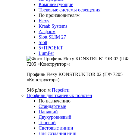
Комплектующие
Трековые системы освещения
По производителям
Flexy
Kraab Systems
Алформ
Slott SLIM 27
Slott
5+ПРОЕКТ
LumFer
Профиль Flexy KONSTRUKTOR 02 (ПФ 7205
«Конструктор»)
546 р/пог. м
Перейти
Профиль для тканевых полотен
По назначению
Стандартные
Парящий
Двухуровневый
Теневой
Световые линии
Для создания ниш