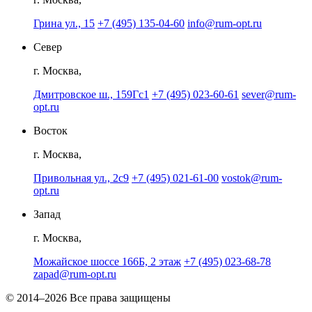
Грина ул., 15
+7 (495) 135-04-60
info@rum-opt.ru
Север
г. Москва,
Дмитровское ш., 159Гс1
+7 (495) 023-60-61
sever@rum-
opt.ru
Восток
г. Москва,
Привольная ул., 2с9
+7 (495) 021-61-00
vostok@rum-
opt.ru
Запад
г. Москва,
Можайское шоссе 166Б, 2 этаж
+7 (495) 023-68-78
zapad@rum-opt.ru
© 2014–2026 Все права защищены