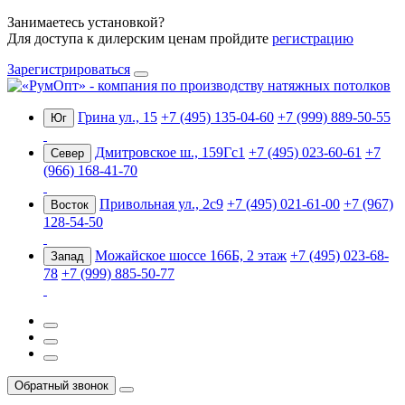
Занимаетесь установкой?
Для доступа к дилерским ценам пройдите
регистрацию
Зарегистрироваться
Грина ул., 15
+7 (495) 135-04-60
+7 (999) 889-50-55
Юг
Дмитровское ш., 159Гс1
+7 (495) 023-60-61
+7
Север
(966) 168-41-70
Привольная ул., 2с9
+7 (495) 021-61-00
+7 (967)
Восток
128-54-50
Можайское шоссе 166Б, 2 этаж
+7 (495) 023-68-
Запад
78
+7 (999) 885-50-77
Обратный звонок