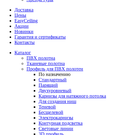
Доставка
Цены
EasyCeiling
Акции
Новинки
Гарантия и сертификаты
Контакты
Каталог
ПВХ полотна
Тканевые полотна
Профиль для ПВХ полотен
По назначению
Стандартный
Парящий
Двухуровневый
Карнизы для натяжного потолка
Для создания ниш
Теневой
Бесщелевой
Электрокарнизы
Контурная подсветка
Световые линии
3D профиль