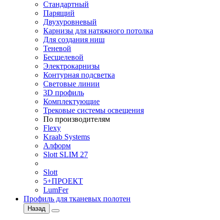
Стандартный
Парящий
Двухуровневый
Карнизы для натяжного потолка
Для создания ниш
Теневой
Бесщелевой
Электрокарнизы
Контурная подсветка
Световые линии
3D профиль
Комплектующие
Трековые системы освещения
По производителям
Flexy
Kraab Systems
Алформ
Slott SLIM 27
Slott
5+ПРОЕКТ
LumFer
Профиль для тканевых полотен
Назад