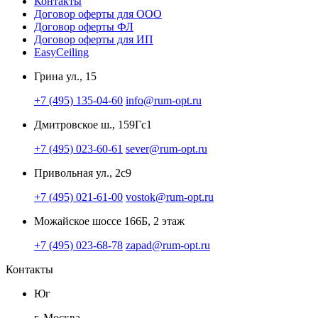
Контакты
Договор оферты для ООО
Договор оферты ФЛ
Договор оферты для ИП
EasyCeiling
Грина ул., 15
+7 (495) 135-04-60
info@rum-opt.ru
Дмитровское ш., 159Гс1
+7 (495) 023-60-61
sever@rum-opt.ru
Привольная ул., 2с9
+7 (495) 021-61-00
vostok@rum-opt.ru
Можайское шоссе 166Б, 2 этаж
+7 (495) 023-68-78
zapad@rum-opt.ru
Контакты
Юг
г. Москва,