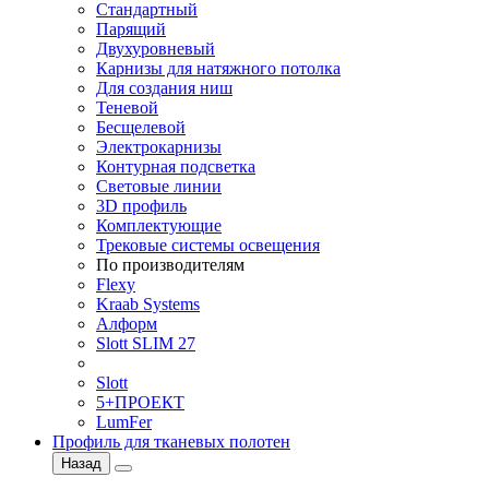
Стандартный
Парящий
Двухуровневый
Карнизы для натяжного потолка
Для создания ниш
Теневой
Бесщелевой
Электрокарнизы
Контурная подсветка
Световые линии
3D профиль
Комплектующие
Трековые системы освещения
По производителям
Flexy
Kraab Systems
Алформ
Slott SLIM 27
Slott
5+ПРОЕКТ
LumFer
Профиль для тканевых полотен
Назад