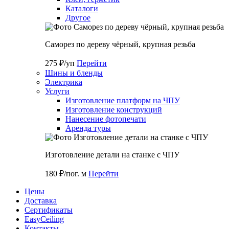
Каталоги
Другое
Саморез по дереву чёрный, крупная резьба
275 ₽/уп
Перейти
Шины и бленды
Электрика
Услуги
Изготовление платформ на ЧПУ
Изготовление конструкций
Нанесение фотопечати
Аренда туры
Изготовление детали на станке с ЧПУ
180 ₽/пог. м
Перейти
Цены
Доставка
Cертификаты
EasyCeiling
Контакты