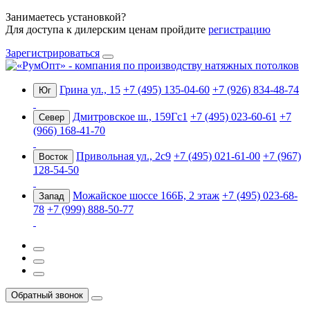
Занимаетесь установкой?
Для доступа к дилерским ценам пройдите
регистрацию
Зарегистрироваться
Грина ул., 15
+7 (495) 135-04-60
+7 (926) 834-48-74
Юг
Дмитровское ш., 159Гс1
+7 (495) 023-60-61
+7
Север
(966) 168-41-70
Привольная ул., 2с9
+7 (495) 021-61-00
+7 (967)
Восток
128-54-50
Можайское шоссе 166Б, 2 этаж
+7 (495) 023-68-
Запад
78
+7 (999) 888-50-77
Обратный звонок