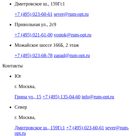
Дмитровское ш., 159Гс1
+7 (495) 023-60-61
sever@rum-opt.ru
Привольная ул., 2с9
+7 (495) 021-61-00
vostok@rum-opt.ru
Можайское шоссе 166Б, 2 этаж
+7 (495) 023-68-78
zapad@rum-opt.ru
Контакты
Юг
г. Москва,
Грина ул., 15
+7 (495) 135-04-60
info@rum-opt.ru
Север
г. Москва,
Дмитровское ш., 159Гс1
+7 (495) 023-60-61
sever@rum-
opt.ru