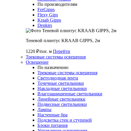
По производителям
FerGipps
Flexy Gips
Kraab Gipps
Denkirs
Теневой плинтус KRAAB GIPPS, 2м
1220 ₽/пог. м
Перейти
Трековые системы освещения
Освещение
По назначению
Трековые системы освещения
Светодиодная лента
Точечные светильники
Накладные светильники
Влагозащищенные светильники
Линейные светильники
Подвесные светильники
Лампы
Настенные бра
Подсветка стен и ступеней
Блоки питания
Управление освещением