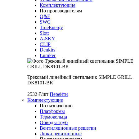
Комплектующие
По производителям
Q&F
SWG
TrueEnergy
Slott
A-SKY
CLIP
Denkirs
LumFer
Трековый линейный светильник SIMPLE GRILL
DK8101-BK
2532 ₽/шт
Перейти
Комплектующие
По назначению
Платформы
Термокольца
Обводы труб
Вентиляционные решетки
Люки ревизионные