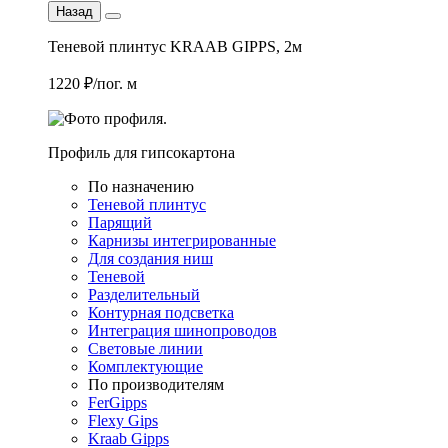
Назад
Теневой плинтус KRAAB GIPPS, 2м
1220 ₽/пог. м
Профиль для гипсокартона
По назначению
Теневой плинтус
Парящий
Карнизы интегрированные
Для создания ниш
Теневой
Разделительный
Контурная подсветка
Интеграция шинопроводов
Световые линии
Комплектующие
По производителям
FerGipps
Flexy Gips
Kraab Gipps