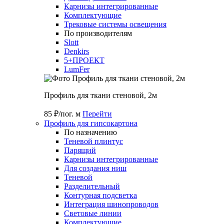
Карнизы интегрированные
Комплектующие
Трековые системы освещения
По производителям
Slott
Denkirs
5+ПРОЕКТ
LumFer
Профиль для ткани стеновой, 2м
85 ₽/пог. м
Перейти
Профиль для гипсокартона
По назначению
Теневой плинтус
Парящий
Карнизы интегрированные
Для создания ниш
Теневой
Разделительный
Контурная подсветка
Интеграция шинопроводов
Световые линии
Комплектующие