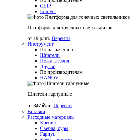
По производителям
CLIP
LumFer
Платформа для точечных светильников
от 19 р/шт.
Перейти
Инструмент
По назначению
Шпатели
Ножи, лезвия
Другое
По производителям
HANOV
Шпатели гарпунные
от 847 ₽/шт
Перейти
Вставки
Расходные материалы
Крепеж
Сверла, буры
Гарпун
Клей, герметик