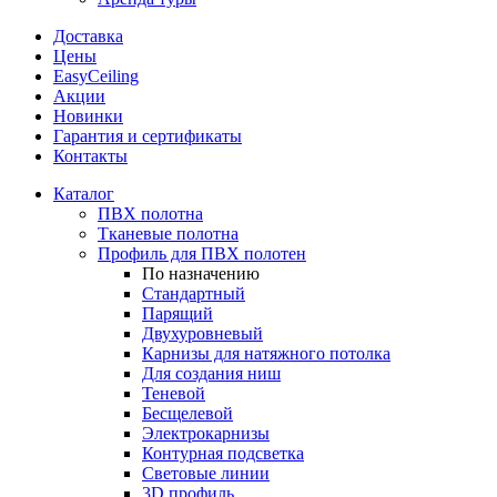
Доставка
Цены
EasyCeiling
Акции
Новинки
Гарантия и сертификаты
Контакты
Каталог
ПВХ полотна
Тканевые полотна
Профиль для ПВХ полотен
По назначению
Стандартный
Парящий
Двухуровневый
Карнизы для натяжного потолка
Для создания ниш
Теневой
Бесщелевой
Электрокарнизы
Контурная подсветка
Световые линии
3D профиль