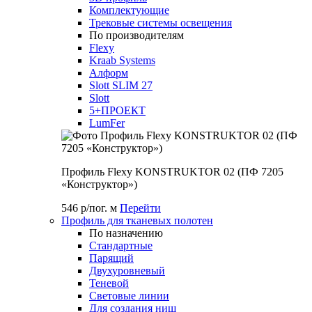
Комплектующие
Трековые системы освещения
По производителям
Flexy
Kraab Systems
Алформ
Slott SLIM 27
Slott
5+ПРОЕКТ
LumFer
Профиль Flexy KONSTRUKTOR 02 (ПФ 7205
«Конструктор»)
546 р/пог. м
Перейти
Профиль для тканевых полотен
По назначению
Стандартные
Парящий
Двухуровневый
Теневой
Световые линии
Для создания ниш