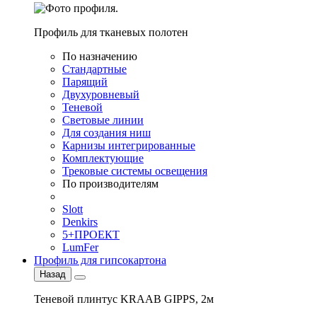
Профиль для тканевых полотен
По назначению
Стандартные
Парящий
Двухуровневый
Теневой
Световые линии
Для создания ниш
Карнизы интегрированные
Комплектующие
Трековые системы освещения
По производителям
Slott
Denkirs
5+ПРОЕКТ
LumFer
Профиль для гипсокартона
Назад
Теневой плинтус KRAAB GIPPS, 2м