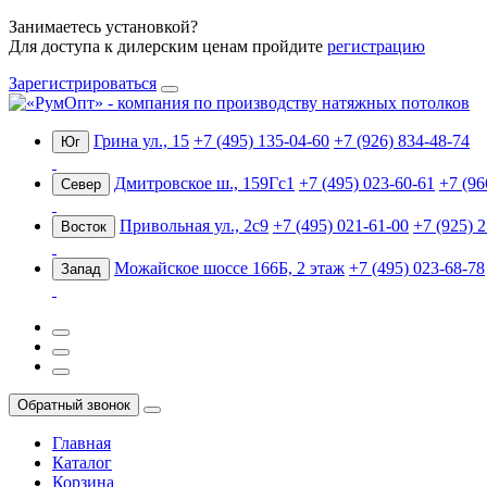
Занимаетесь установкой?
Для доступа к дилерским ценам пройдите
регистрацию
Зарегистрироваться
Грина ул., 15
+7 (495) 135-04-60
+7 (926) 834-48-74
Юг
Дмитровское ш., 159Гс1
+7 (495) 023-60-61
+7 (96
Север
Привольная ул., 2с9
+7 (495) 021-61-00
+7 (925) 
Восток
Можайское шоссе 166Б, 2 этаж
+7 (495) 023-68-78
Запад
Обратный звонок
Главная
Каталог
Корзина