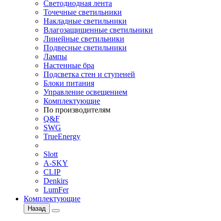
Светодиодная лента
Точечные светильники
Накладные светильники
Влагозащищенные светильники
Линейные светильники
Подвесные светильники
Лампы
Настенные бра
Подсветка стен и ступеней
Блоки питания
Управление освещением
Комплектующие
По производителям
Q&F
SWG
TrueEnergy
Slott
A-SKY
CLIP
Denkirs
LumFer
Комплектующие
Назад