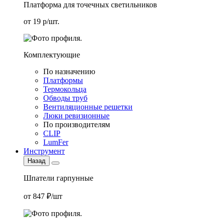
Платформа для точечных светильников
от 19 р/шт.
Комплектующие
По назначению
Платформы
Термокольца
Обводы труб
Вентиляционные решетки
Люки ревизионные
По производителям
CLIP
LumFer
Инструмент
Назад
Шпатели гарпунные
от 847 ₽/шт