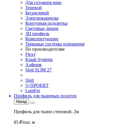
Для создания ниш
Теневой
Бесщелевой
Электрокарнизы
Контурная подсветка
Световые линии
3D профиль
Комплектующие
Трековые системы освещения
По производителям
Flexy
Kraab Systems
Алформ
Slott SLIM 27
Slott
5+ПРОЕКТ
LumFer
Профиль для тканевых полотен
Назад
Профиль для ткани стеновой, 2м
85 ₽/пог. м