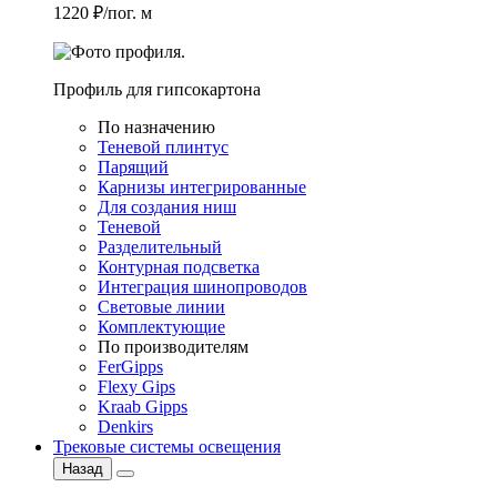
1220 ₽/пог. м
Профиль для гипсокартона
По назначению
Теневой плинтус
Парящий
Карнизы интегрированные
Для создания ниш
Теневой
Разделительный
Контурная подсветка
Интеграция шинопроводов
Световые линии
Комплектующие
По производителям
FerGipps
Flexy Gips
Kraab Gipps
Denkirs
Трековые системы освещения
Назад