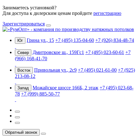
Занимаетесь установкой?
Для доступа к дилерским ценам пройдите
регистрацию
Зарегистрироваться
Грина ул., 15
+7 (495) 135-04-60
+7 (926) 834-48-74
Юг
Дмитровское ш., 159Гс1
+7 (495) 023-60-61
+7
Север
(966) 168-41-70
Привольная ул., 2с9
+7 (495) 021-61-00
+7 (925)
Восток
213-08-12
Можайское шоссе 166Б, 2 этаж
+7 (495) 023-68-
Запад
78
+7 (999) 885-50-77
Обратный звонок