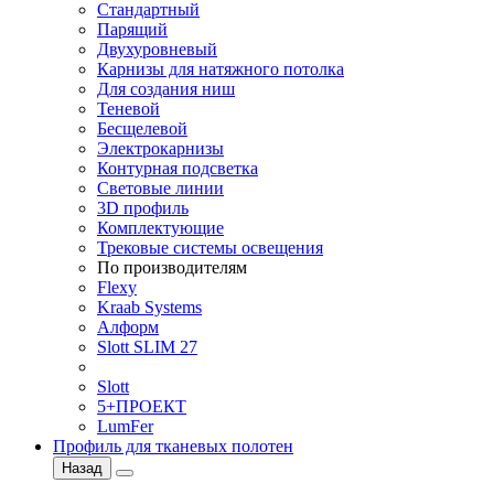
Стандартный
Парящий
Двухуровневый
Карнизы для натяжного потолка
Для создания ниш
Теневой
Бесщелевой
Электрокарнизы
Контурная подсветка
Световые линии
3D профиль
Комплектующие
Трековые системы освещения
По производителям
Flexy
Kraab Systems
Алформ
Slott SLIM 27
Slott
5+ПРОЕКТ
LumFer
Профиль для тканевых полотен
Назад