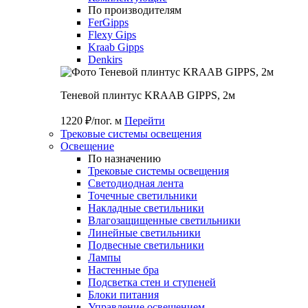
По производителям
FerGipps
Flexy Gips
Kraab Gipps
Denkirs
Теневой плинтус KRAAB GIPPS, 2м
1220 ₽/пог. м
Перейти
Трековые системы освещения
Освещение
По назначению
Трековые системы освещения
Светодиодная лента
Точечные светильники
Накладные светильники
Влагозащищенные светильники
Линейные светильники
Подвесные светильники
Лампы
Настенные бра
Подсветка стен и ступеней
Блоки питания
Управление освещением