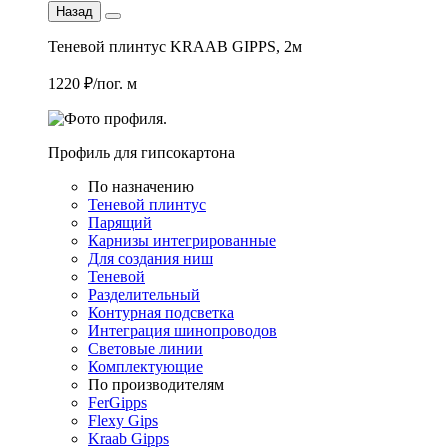
Назад
Теневой плинтус KRAAB GIPPS, 2м
1220 ₽/пог. м
Профиль для гипсокартона
По назначению
Теневой плинтус
Парящий
Карнизы интегрированные
Для создания ниш
Теневой
Разделительный
Контурная подсветка
Интеграция шинопроводов
Световые линии
Комплектующие
По производителям
FerGipps
Flexy Gips
Kraab Gipps