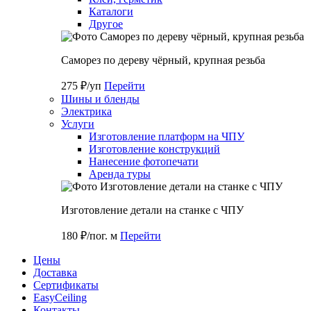
Каталоги
Другое
Саморез по дереву чёрный, крупная резьба
275 ₽/уп
Перейти
Шины и бленды
Электрика
Услуги
Изготовление платформ на ЧПУ
Изготовление конструкций
Нанесение фотопечати
Аренда туры
Изготовление детали на станке с ЧПУ
180 ₽/пог. м
Перейти
Цены
Доставка
Cертификаты
EasyCeiling
Контакты