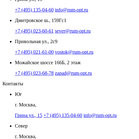
+7 (495) 135-04-60
info@rum-opt.ru
Дмитровское ш., 159Гс1
+7 (495) 023-60-61
sever@rum-opt.ru
Привольная ул., 2с9
+7 (495) 021-61-00
vostok@rum-opt.ru
Можайское шоссе 166Б, 2 этаж
+7 (495) 023-68-78
zapad@rum-opt.ru
Контакты
Юг
г. Москва,
Грина ул., 15
+7 (495) 135-04-60
info@rum-opt.ru
Север
г. Москва,