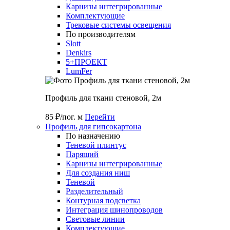
Карнизы интегрированные
Комплектующие
Трековые системы освещения
По производителям
Slott
Denkirs
5+ПРОЕКТ
LumFer
Профиль для ткани стеновой, 2м
85 ₽/пог. м
Перейти
Профиль для гипсокартона
По назначению
Теневой плинтус
Парящий
Карнизы интегрированные
Для создания ниш
Теневой
Разделительный
Контурная подсветка
Интеграция шинопроводов
Световые линии
Комплектующие