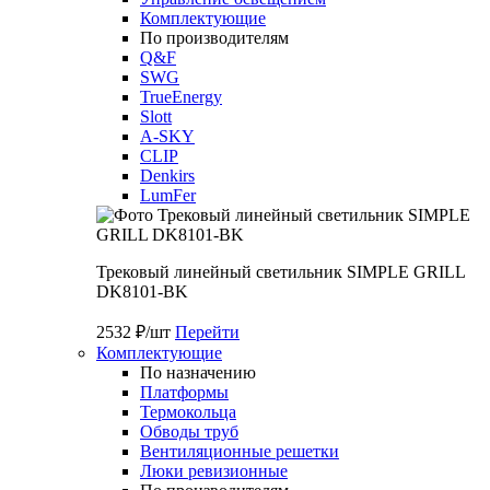
Комплектующие
По производителям
Q&F
SWG
TrueEnergy
Slott
A-SKY
CLIP
Denkirs
LumFer
Трековый линейный светильник SIMPLE GRILL
DK8101-BK
2532 ₽/шт
Перейти
Комплектующие
По назначению
Платформы
Термокольца
Обводы труб
Вентиляционные решетки
Люки ревизионные