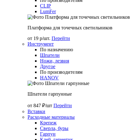
По производителям
CLIP
LumFer
Платформа для точечных светильников
от 19 р/шт.
Перейти
Инструмент
По назначению
Шпатели
Ножи, лезвия
Другое
По производителям
HANOV
Шпатели гарпунные
от 847 ₽/шт
Перейти
Вставки
Расходные материалы
Крепеж
Сверла, буры
Гарпун
Клей, герметик