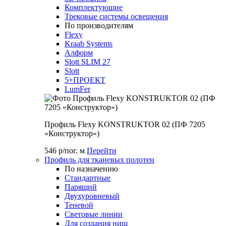
Комплектующие
Трековые системы освещения
По производителям
Flexy
Kraab Systems
Алформ
Slott SLIM 27
Slott
5+ПРОЕКТ
LumFer
Профиль Flexy KONSTRUKTOR 02 (ПФ 7205
«Конструктор»)
546 р/пог. м
Перейти
Профиль для тканевых полотен
По назначению
Стандартные
Парящий
Двухуровневый
Теневой
Световые линии
Для создания ниш