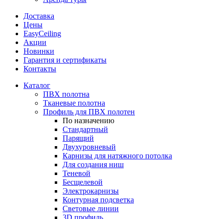
Доставка
Цены
EasyCeiling
Акции
Новинки
Гарантия и сертификаты
Контакты
Каталог
ПВХ полотна
Тканевые полотна
Профиль для ПВХ полотен
По назначению
Стандартный
Парящий
Двухуровневый
Карнизы для натяжного потолка
Для создания ниш
Теневой
Бесщелевой
Электрокарнизы
Контурная подсветка
Световые линии
3D профиль