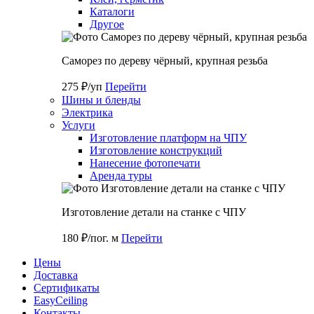
Каталоги
Другое
Саморез по дереву чёрный, крупная резьба
275 ₽/уп
Перейти
Шины и бленды
Электрика
Услуги
Изготовление платформ на ЧПУ
Изготовление конструкций
Нанесение фотопечати
Аренда туры
Изготовление детали на станке с ЧПУ
180 ₽/пог. м
Перейти
Цены
Доставка
Cертификаты
EasyCeiling
Контакты