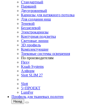
Стандартный
Парящий
Двухуровневый
Карнизы для натяжного потолка
Для создания ниш
Теневой
Бесщелевой
Электрокарнизы
Контурная подсветка
Световые линии
3D профиль
Комплектующие
Трековые системы освещения
По производителям
Flexy
Kraab Systems
Алформ
Slott SLIM 27
Slott
5+ПРОЕКТ
LumFer
Профиль для тканевых полотен
Назад