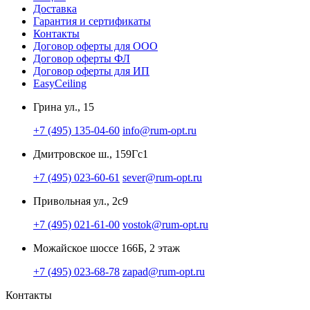
Доставка
Гарантия и сертификаты
Контакты
Договор оферты для ООО
Договор оферты ФЛ
Договор оферты для ИП
EasyCeiling
Грина ул., 15
+7 (495) 135-04-60
info@rum-opt.ru
Дмитровское ш., 159Гс1
+7 (495) 023-60-61
sever@rum-opt.ru
Привольная ул., 2с9
+7 (495) 021-61-00
vostok@rum-opt.ru
Можайское шоссе 166Б, 2 этаж
+7 (495) 023-68-78
zapad@rum-opt.ru
Контакты