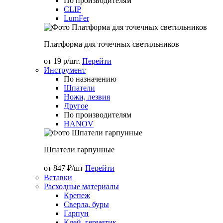
По производителям
CLIP
LumFer
Платформа для точечных светильников
от 19 р/шт.
Перейти
Инструмент
По назначению
Шпатели
Ножи, лезвия
Другое
По производителям
HANOV
Шпатели гарпунные
от 847 ₽/шт
Перейти
Вставки
Расходные материалы
Крепеж
Сверла, буры
Гарпун
Клей, герметик