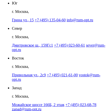
Юг
г. Москва,
Грина ул., 15
+7 (495) 135-04-60
info@rum-opt.ru
Север
г. Москва,
Дмитровское ш., 159Гс1
+7 (495) 023-60-61
sever@rum-
opt.ru
Восток
г. Москва,
Привольная ул., 2с9
+7 (495) 021-61-00
vostok@rum-
opt.ru
Запад
г. Москва,
Можайское шоссе 166Б, 2 этаж
+7 (495) 023-68-78
zapad@rum-opt.ru