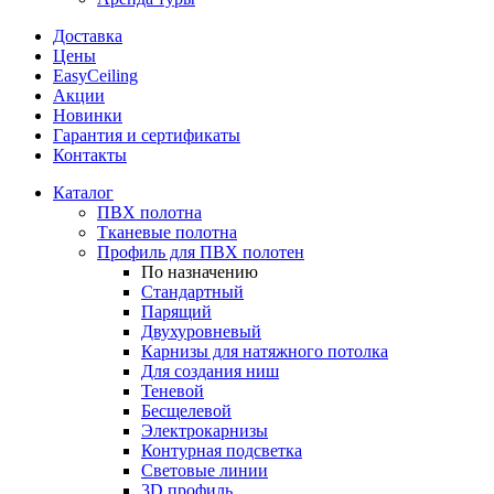
Доставка
Цены
EasyCeiling
Акции
Новинки
Гарантия и сертификаты
Контакты
Каталог
ПВХ полотна
Тканевые полотна
Профиль для ПВХ полотен
По назначению
Стандартный
Парящий
Двухуровневый
Карнизы для натяжного потолка
Для создания ниш
Теневой
Бесщелевой
Электрокарнизы
Контурная подсветка
Световые линии
3D профиль