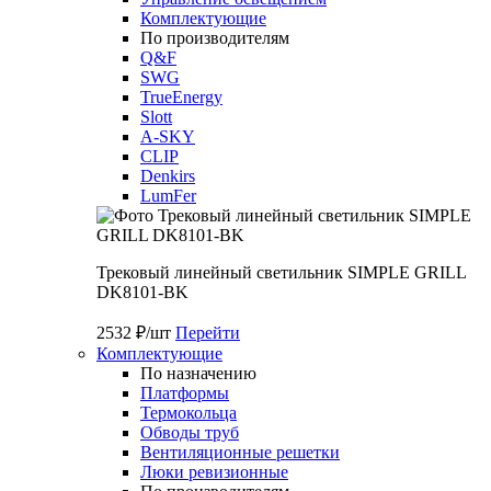
Комплектующие
По производителям
Q&F
SWG
TrueEnergy
Slott
A-SKY
CLIP
Denkirs
LumFer
Трековый линейный светильник SIMPLE GRILL
DK8101-BK
2532 ₽/шт
Перейти
Комплектующие
По назначению
Платформы
Термокольца
Обводы труб
Вентиляционные решетки
Люки ревизионные