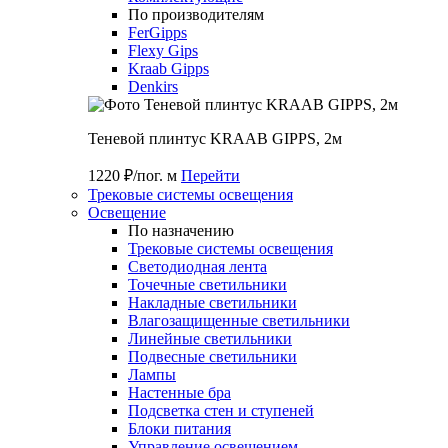
По производителям
FerGipps
Flexy Gips
Kraab Gipps
Denkirs
Теневой плинтус KRAAB GIPPS, 2м
1220 ₽/пог. м
Перейти
Трековые системы освещения
Освещение
По назначению
Трековые системы освещения
Светодиодная лента
Точечные светильники
Накладные светильники
Влагозащищенные светильники
Линейные светильники
Подвесные светильники
Лампы
Настенные бра
Подсветка стен и ступеней
Блоки питания
Управление освещением