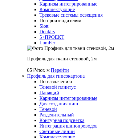
Карнизы интегрированные
Комплектующие
Трековые системы освещения
По производителям
Slott
Denkirs
5+ПРОЕКТ
LumFer
Профиль для ткани стеновой, 2м
85 ₽/пог. м
Перейти
Профиль для гипсокартона
По назначению
Теневой плинтус
Парящий
Карнизы интегрированные
Для создания ниш
Теневой
Разделительный
Контурная подсветка
Интеграция шинопроводов
Световые линии
Комплектующие