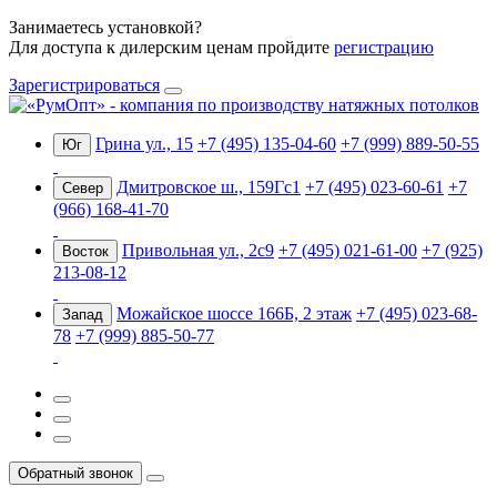
Занимаетесь установкой?
Для доступа к дилерским ценам пройдите
регистрацию
Зарегистрироваться
Грина ул., 15
+7 (495) 135-04-60
+7 (999) 889-50-55
Юг
Дмитровское ш., 159Гс1
+7 (495) 023-60-61
+7
Север
(966) 168-41-70
Привольная ул., 2с9
+7 (495) 021-61-00
+7 (925)
Восток
213-08-12
Можайское шоссе 166Б, 2 этаж
+7 (495) 023-68-
Запад
78
+7 (999) 885-50-77
Обратный звонок