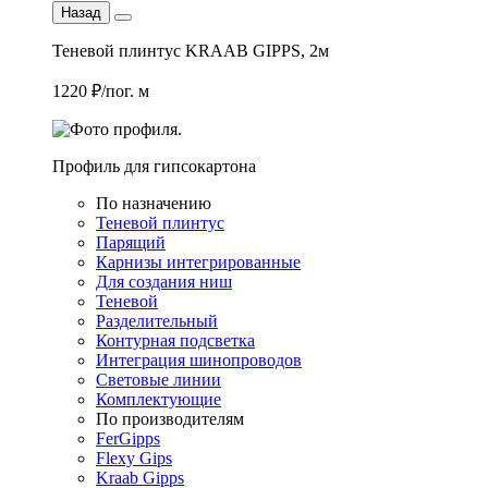
Назад
Теневой плинтус KRAAB GIPPS, 2м
1220 ₽/пог. м
Профиль для гипсокартона
По назначению
Теневой плинтус
Парящий
Карнизы интегрированные
Для создания ниш
Теневой
Разделительный
Контурная подсветка
Интеграция шинопроводов
Световые линии
Комплектующие
По производителям
FerGipps
Flexy Gips
Kraab Gipps