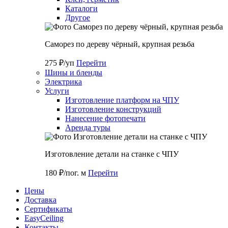
Каталоги
Другое
Саморез по дереву чёрный, крупная резьба
275 ₽/уп
Перейти
Шины и бленды
Электрика
Услуги
Изготовление платформ на ЧПУ
Изготовление конструкций
Нанесение фотопечати
Аренда туры
Изготовление детали на станке с ЧПУ
180 ₽/пог. м
Перейти
Цены
Доставка
Cертификаты
EasyCeiling
Контакты