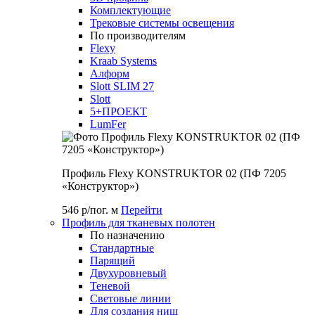
Комплектующие
Трековые системы освещения
По производителям
Flexy
Kraab Systems
Алформ
Slott SLIM 27
Slott
5+ПРОЕКТ
LumFer
Профиль Flexy KONSTRUKTOR 02 (ПФ 7205
«Конструктор»)
546 р/пог. м
Перейти
Профиль для тканевых полотен
По назначению
Стандартные
Парящий
Двухуровневый
Теневой
Световые линии
Для создания ниш