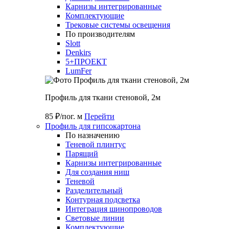
Карнизы интегрированные
Комплектующие
Трековые системы освещения
По производителям
Slott
Denkirs
5+ПРОЕКТ
LumFer
Профиль для ткани стеновой, 2м
85 ₽/пог. м
Перейти
Профиль для гипсокартона
По назначению
Теневой плинтус
Парящий
Карнизы интегрированные
Для создания ниш
Теневой
Разделительный
Контурная подсветка
Интеграция шинопроводов
Световые линии
Комплектующие