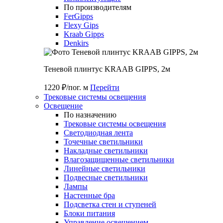
По производителям
FerGipps
Flexy Gips
Kraab Gipps
Denkirs
Теневой плинтус KRAAB GIPPS, 2м
1220 ₽/пог. м
Перейти
Трековые системы освещения
Освещение
По назначению
Трековые системы освещения
Светодиодная лента
Точечные светильники
Накладные светильники
Влагозащищенные светильники
Линейные светильники
Подвесные светильники
Лампы
Настенные бра
Подсветка стен и ступеней
Блоки питания
Управление освещением