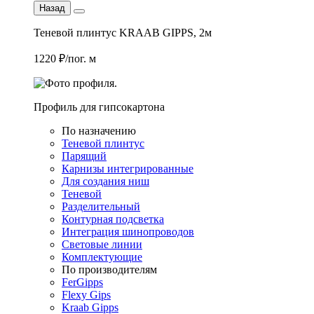
Назад
Теневой плинтус KRAAB GIPPS, 2м
1220 ₽/пог. м
Профиль для гипсокартона
По назначению
Теневой плинтус
Парящий
Карнизы интегрированные
Для создания ниш
Теневой
Разделительный
Контурная подсветка
Интеграция шинопроводов
Световые линии
Комплектующие
По производителям
FerGipps
Flexy Gips
Kraab Gipps