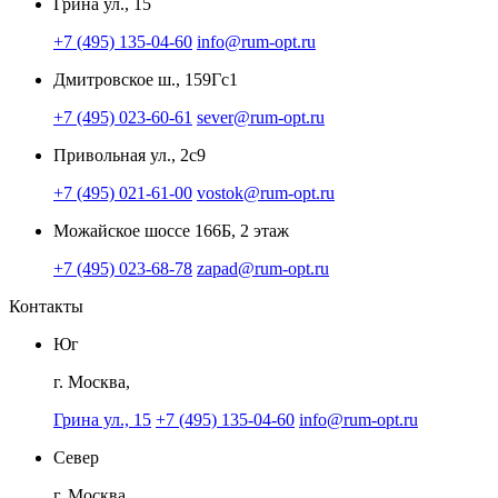
Грина ул., 15
+7 (495) 135-04-60
info@rum-opt.ru
Дмитровское ш., 159Гс1
+7 (495) 023-60-61
sever@rum-opt.ru
Привольная ул., 2с9
+7 (495) 021-61-00
vostok@rum-opt.ru
Можайское шоссе 166Б, 2 этаж
+7 (495) 023-68-78
zapad@rum-opt.ru
Контакты
Юг
г. Москва,
Грина ул., 15
+7 (495) 135-04-60
info@rum-opt.ru
Север
г. Москва,