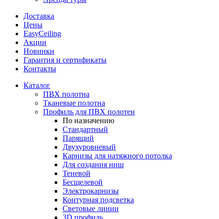
Доставка
Цены
EasyCeiling
Акции
Новинки
Гарантия и сертификаты
Контакты
Каталог
ПВХ полотна
Тканевые полотна
Профиль для ПВХ полотен
По назначению
Стандартный
Парящий
Двухуровневый
Карнизы для натяжного потолка
Для создания ниш
Теневой
Бесщелевой
Электрокарнизы
Контурная подсветка
Световые линии
3D профиль