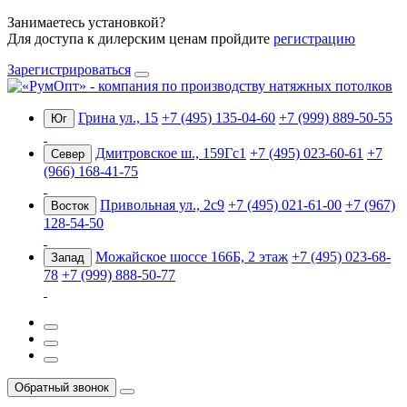
Занимаетесь установкой?
Для доступа к дилерским ценам пройдите
регистрацию
Зарегистрироваться
Грина ул., 15
+7 (495) 135-04-60
+7 (999) 889-50-55
Юг
Дмитровское ш., 159Гс1
+7 (495) 023-60-61
+7
Север
(966) 168-41-75
Привольная ул., 2с9
+7 (495) 021-61-00
+7 (967)
Восток
128-54-50
Можайское шоссе 166Б, 2 этаж
+7 (495) 023-68-
Запад
78
+7 (999) 888-50-77
Обратный звонок