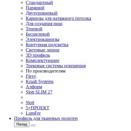
Стандартный
Парящий
Двухуровневый
Карнизы для натяжного потолка
Для создания ниш
Теневой
Бесщелевой
Электрокарнизы
Контурная подсветка
Световые линии
3D профиль
Комплектующие
Трековые системы освещения
По производителям
Flexy
Kraab Systems
Алформ
Slott SLIM 27
Slott
5+ПРОЕКТ
LumFer
Профиль для тканевых полотен
Назад