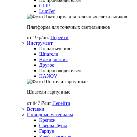
По производителям
CLIP
LumFer
Платформа для точечных светильников
от 19 р/шт.
Перейти
Инструмент
По назначению
Шпатели
Ножи, лезвия
Другое
По производителям
HANOV
Шпатели гарпунные
от 847 ₽/шт
Перейти
Вставки
Расходные материалы
Крепеж
Сверла, буры
Гарпун
Клей, герметик