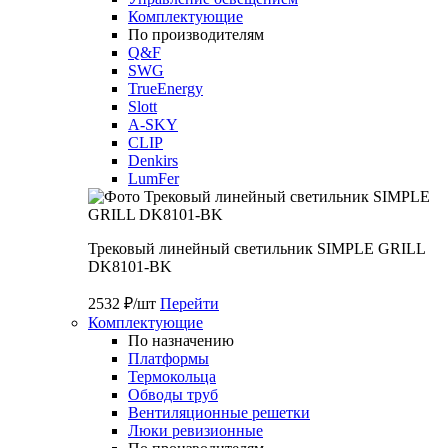
Комплектующие
По производителям
Q&F
SWG
TrueEnergy
Slott
A-SKY
CLIP
Denkirs
LumFer
Трековый линейный светильник SIMPLE GRILL
DK8101-BK
2532 ₽/шт
Перейти
Комплектующие
По назначению
Платформы
Термокольца
Обводы труб
Вентиляционные решетки
Люки ревизионные