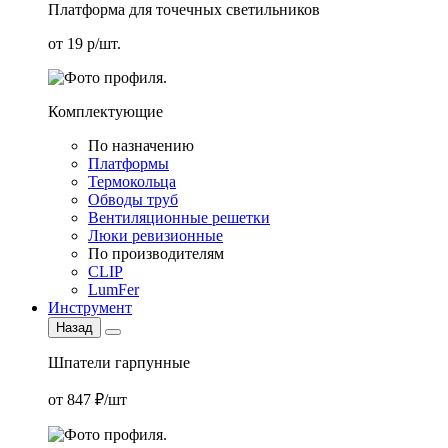
Платформа для точечных светильников
от 19 р/шт.
Комплектующие
По назначению
Платформы
Термокольца
Обводы труб
Вентиляционные решетки
Люки ревизионные
По производителям
CLIP
LumFer
Инструмент
Назад
Шпатели гарпунные
от 847 ₽/шт