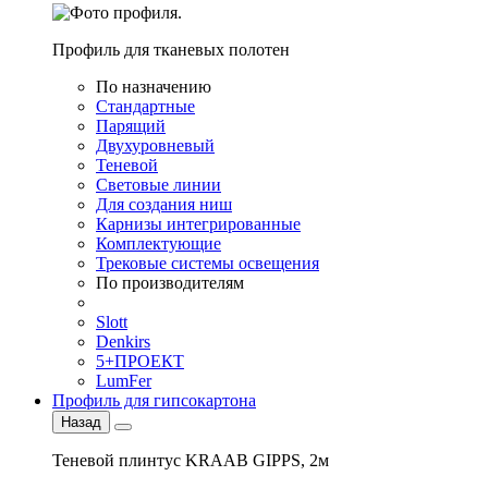
Профиль для тканевых полотен
По назначению
Стандартные
Парящий
Двухуровневый
Теневой
Световые линии
Для создания ниш
Карнизы интегрированные
Комплектующие
Трековые системы освещения
По производителям
Slott
Denkirs
5+ПРОЕКТ
LumFer
Профиль для гипсокартона
Назад
Теневой плинтус KRAAB GIPPS, 2м