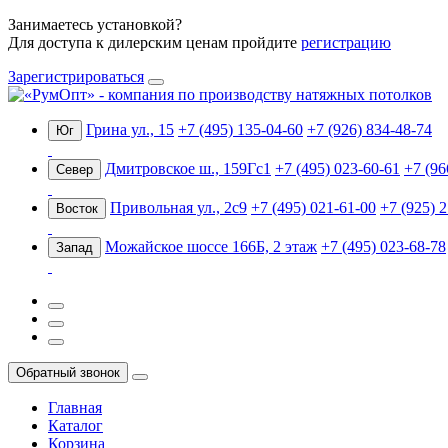
Занимаетесь установкой?
Для доступа к дилерским ценам пройдите
регистрацию
Зарегистрироваться
Грина ул., 15
+7 (495) 135-04-60
+7 (926) 834-48-74
Юг
Дмитровское ш., 159Гс1
+7 (495) 023-60-61
+7 (96
Север
Привольная ул., 2с9
+7 (495) 021-61-00
+7 (925) 
Восток
Можайское шоссе 166Б, 2 этаж
+7 (495) 023-68-78
Запад
Обратный звонок
Главная
Каталог
Корзина