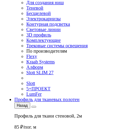
Для создания ниш
Теневой
Бесщелевой
Электрокарнизы
Контурная подсветка
Световые линии
3D профиль
Комплектующие
Трековые системы освещения
По производителям
Flexy
Kraab Systems
Алформ
Slott SLIM 27
Slott
5+ПРОЕКТ
LumFer
Профиль для тканевых полотен
Назад
Профиль для ткани стеновой, 2м
85 ₽/пог. м