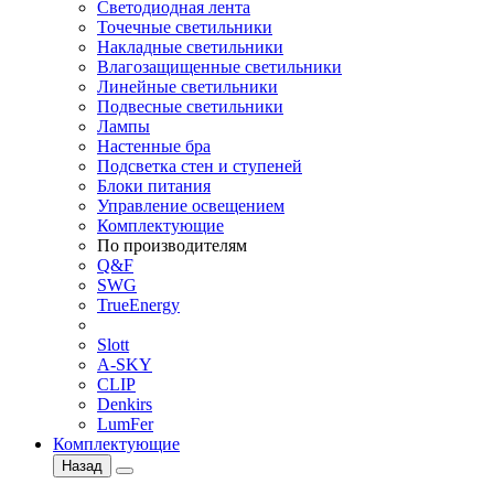
Светодиодная лента
Точечные светильники
Накладные светильники
Влагозащищенные светильники
Линейные светильники
Подвесные светильники
Лампы
Настенные бра
Подсветка стен и ступеней
Блоки питания
Управление освещением
Комплектующие
По производителям
Q&F
SWG
TrueEnergy
Slott
A-SKY
CLIP
Denkirs
LumFer
Комплектующие
Назад