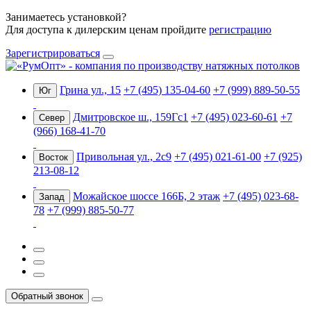
Занимаетесь установкой?
Для доступа к дилерским ценам пройдите
регистрацию
Зарегистрироваться
Грина ул., 15
+7 (495) 135-04-60
+7 (999) 889-50-55
Юг
Дмитровское ш., 159Гс1
+7 (495) 023-60-61
+7
Север
(966) 168-41-70
Привольная ул., 2с9
+7 (495) 021-61-00
+7 (925)
Восток
213-08-12
Можайское шоссе 166Б, 2 этаж
+7 (495) 023-68-
Запад
78
+7 (999) 885-50-77
Обратный звонок