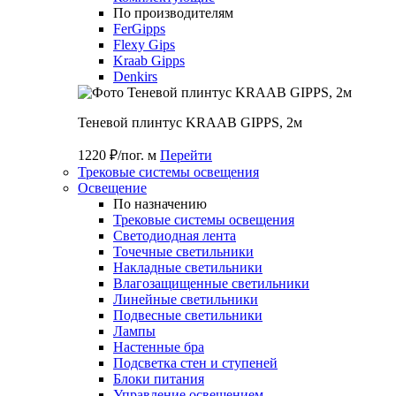
По производителям
FerGipps
Flexy Gips
Kraab Gipps
Denkirs
Теневой плинтус KRAAB GIPPS, 2м
1220 ₽/пог. м
Перейти
Трековые системы освещения
Освещение
По назначению
Трековые системы освещения
Светодиодная лента
Точечные светильники
Накладные светильники
Влагозащищенные светильники
Линейные светильники
Подвесные светильники
Лампы
Настенные бра
Подсветка стен и ступеней
Блоки питания
Управление освещением