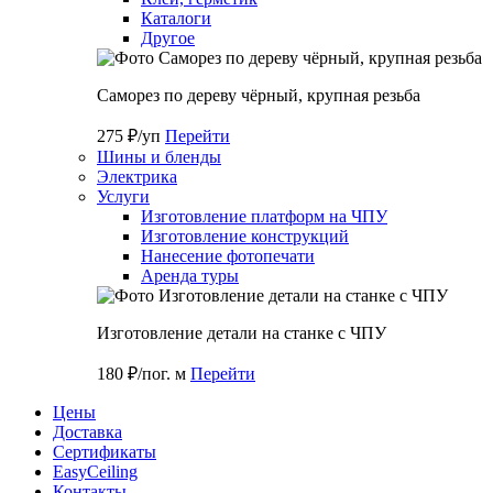
Каталоги
Другое
Саморез по дереву чёрный, крупная резьба
275 ₽/уп
Перейти
Шины и бленды
Электрика
Услуги
Изготовление платформ на ЧПУ
Изготовление конструкций
Нанесение фотопечати
Аренда туры
Изготовление детали на станке с ЧПУ
180 ₽/пог. м
Перейти
Цены
Доставка
Cертификаты
EasyCeiling
Контакты