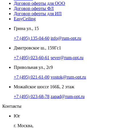
Договор оферты для ООО
Договор оферты ФЛ
Договор оферты для ИП
EasyCeiling
Грина ул., 15
+7 (495) 135-04-60
info@rum-opt.ru
Дмитровское ш., 159Гс1
+7 (495) 023-60-61
sever@rum-opt.ru
Привольная ул., 2с9
+7 (495) 021-61-00
vostok@rum-opt.ru
Можайское шоссе 166Б, 2 этаж
+7 (495) 023-68-78
zapad@rum-opt.ru
Контакты
Юг
г. Москва,