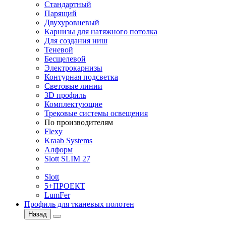
Стандартный
Парящий
Двухуровневый
Карнизы для натяжного потолка
Для создания ниш
Теневой
Бесщелевой
Электрокарнизы
Контурная подсветка
Световые линии
3D профиль
Комплектующие
Трековые системы освещения
По производителям
Flexy
Kraab Systems
Алформ
Slott SLIM 27
Slott
5+ПРОЕКТ
LumFer
Профиль для тканевых полотен
Назад