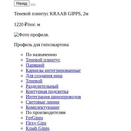
Назад
Теневой плинтус KRAAB GIPPS, 2м
1220 ₽/пог. м
Профиль для гипсокартона
По назначению
Теневой плинтус
Парящий
Карнизы интегрированные
Для создания ниш
Теневой
Разделительный
Контурная подсветка
Интеграция шинопроводов
Световые линии
Комплектующие
По производителям
FerGipps
Flexy Gips
Kraab Gipps