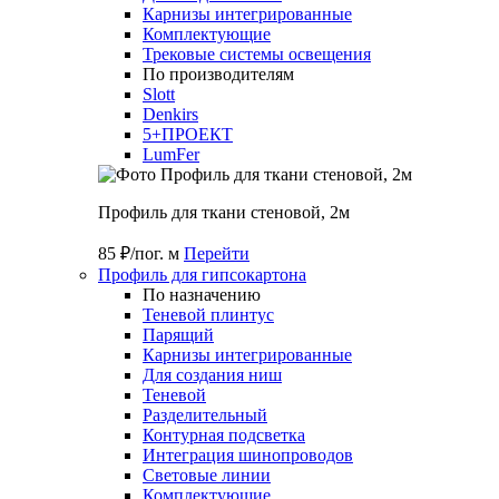
Карнизы интегрированные
Комплектующие
Трековые системы освещения
По производителям
Slott
Denkirs
5+ПРОЕКТ
LumFer
Профиль для ткани стеновой, 2м
85 ₽/пог. м
Перейти
Профиль для гипсокартона
По назначению
Теневой плинтус
Парящий
Карнизы интегрированные
Для создания ниш
Теневой
Разделительный
Контурная подсветка
Интеграция шинопроводов
Световые линии
Комплектующие