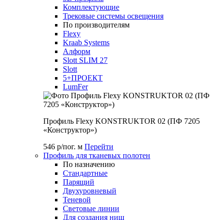
Комплектующие
Трековые системы освещения
По производителям
Flexy
Kraab Systems
Алформ
Slott SLIM 27
Slott
5+ПРОЕКТ
LumFer
Профиль Flexy KONSTRUKTOR 02 (ПФ 7205
«Конструктор»)
546 р/пог. м
Перейти
Профиль для тканевых полотен
По назначению
Стандартные
Парящий
Двухуровневый
Теневой
Световые линии
Для создания ниш