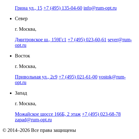
Грина ул., 15
+7 (495) 135-04-60
info@rum-opt.ru
Север
г. Москва,
Дмитровское ш., 159Гс1
+7 (495) 023-60-61
sever@rum-
opt.ru
Восток
г. Москва,
Привольная ул., 2с9
+7 (495) 021-61-00
vostok@rum-
opt.ru
Запад
г. Москва,
Можайское шоссе 166Б, 2 этаж
+7 (495) 023-68-78
zapad@rum-opt.ru
© 2014–2026 Все права защищены