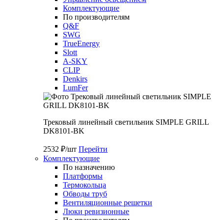
Комплектующие
По производителям
Q&F
SWG
TrueEnergy
Slott
A-SKY
CLIP
Denkirs
LumFer
Трековый линейный светильник SIMPLE GRILL
DK8101-BK
2532 ₽/шт
Перейти
Комплектующие
По назначению
Платформы
Термокольца
Обводы труб
Вентиляционные решетки
Люки ревизионные