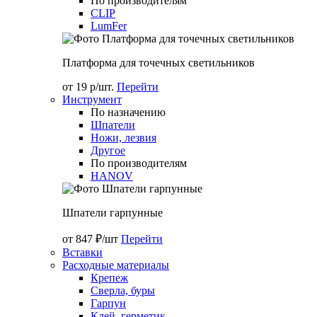
По производителям
CLIP
LumFer
Платформа для точечных светильников
от 19 р/шт.
Перейти
Инструмент
По назначению
Шпатели
Ножи, лезвия
Другое
По производителям
HANOV
Шпатели гарпунные
от 847 ₽/шт
Перейти
Вставки
Расходные материалы
Крепеж
Сверла, буры
Гарпун
Клей, герметик