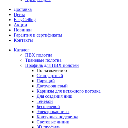
Доставка
Цены
EasyCeiling
Акции
Новинки
Гарантия и сертификаты
Контакты
Каталог
ПВХ полотна
Тканевые полотна
Профиль для ПВХ полотен
По назначению
Стандартный
Парящий
Двухуровневый
Карнизы для натяжного потолка
Для создания ниш
Теневой
Бесщелевой
Электрокарнизы
Контурная подсветка
Световые линии
3D профиль