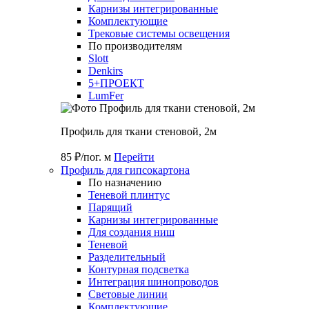
Карнизы интегрированные
Комплектующие
Трековые системы освещения
По производителям
Slott
Denkirs
5+ПРОЕКТ
LumFer
Профиль для ткани стеновой, 2м
85 ₽/пог. м
Перейти
Профиль для гипсокартона
По назначению
Теневой плинтус
Парящий
Карнизы интегрированные
Для создания ниш
Теневой
Разделительный
Контурная подсветка
Интеграция шинопроводов
Световые линии
Комплектующие