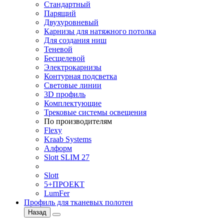
Стандартный
Парящий
Двухуровневый
Карнизы для натяжного потолка
Для создания ниш
Теневой
Бесщелевой
Электрокарнизы
Контурная подсветка
Световые линии
3D профиль
Комплектующие
Трековые системы освещения
По производителям
Flexy
Kraab Systems
Алформ
Slott SLIM 27
Slott
5+ПРОЕКТ
LumFer
Профиль для тканевых полотен
Назад