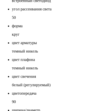
встроенный светодиод
угол рассеивания света
50
форма
круг
цвет арматуры
темный никель
цвет плафона
темный никель
цвет свечения
белый (регулируемый)
цветопередача
90
ширина/диаметр