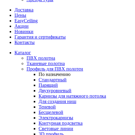
Доставка
Цены
EasyCeiling
Акции
Новинки
Гарантия и сертификаты
Контакты
Каталог
ПВХ полотна
Тканевые полотна
Профиль для ПВХ полотен
По назначению
Стандартный
Парящий
Двухуровневый
Карнизы для натяжного потолка
Для создания ниш
Теневой
Бесщелевой
Электрокарнизы
Контурная подсветка
Световые линии
3D профиль