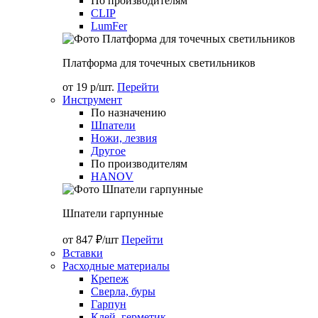
По производителям
CLIP
LumFer
Платформа для точечных светильников
от 19 р/шт.
Перейти
Инструмент
По назначению
Шпатели
Ножи, лезвия
Другое
По производителям
HANOV
Шпатели гарпунные
от 847 ₽/шт
Перейти
Вставки
Расходные материалы
Крепеж
Сверла, буры
Гарпун
Клей, герметик