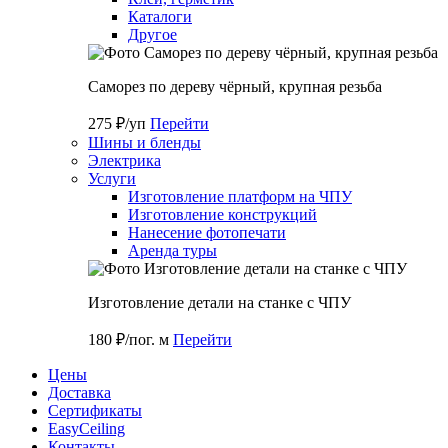
Каталоги
Другое
Саморез по дереву чёрный, крупная резьба
275 ₽/уп
Перейти
Шины и бленды
Электрика
Услуги
Изготовление платформ на ЧПУ
Изготовление конструкций
Нанесение фотопечати
Аренда туры
Изготовление детали на станке с ЧПУ
180 ₽/пог. м
Перейти
Цены
Доставка
Cертификаты
EasyCeiling
Контакты