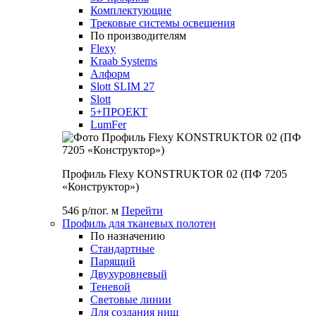
Комплектующие
Трековые системы освещения
По производителям
Flexy
Kraab Systems
Алформ
Slott SLIM 27
Slott
5+ПРОЕКТ
LumFer
Профиль Flexy KONSTRUKTOR 02 (ПФ 7205
«Конструктор»)
546 р/пог. м
Перейти
Профиль для тканевых полотен
По назначению
Стандартные
Парящий
Двухуровневый
Теневой
Световые линии
Для создания ниш