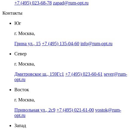
+7 (495) 023-68-78
zapad@rum-opt.ru
Контакты
Юг
г. Москва,
Грина ул., 15
+7 (495) 135-04-60
info@rum-opt.ru
Север
г. Москва,
Дмитровское ш., 159Гс1
+7 (495) 023-60-61
sever@rum-
opt.ru
Восток
г. Москва,
Привольная ул., 2с9
+7 (495) 021-61-00
vostok@rum-
opt.ru
Запад