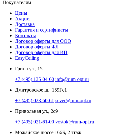
Покупателям
Цены
Акции
Доставка
Гарантия и сертификаты
Контакты
Договор оферты для ООО
Договор оферты ФЛ
Договор оферты для ИП
EasyCeiling
Грина ул., 15
+7 (495) 135-04-60
info@rum-opt.ru
Дмитровское ш., 159Гс1
+7 (495) 023-60-61
sever@rum-opt.ru
Привольная ул., 2с9
+7 (495) 021-61-00
vostok@rum-opt.ru
Можайское шоссе 166Б, 2 этаж