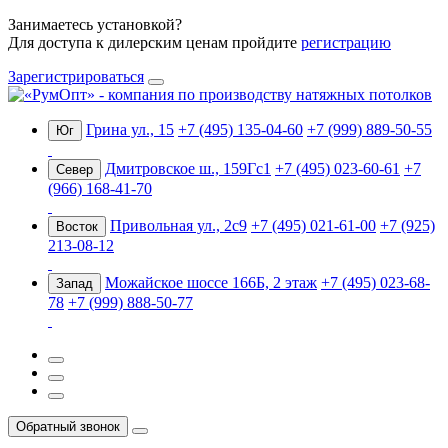
Занимаетесь установкой?
Для доступа к дилерским ценам пройдите
регистрацию
Зарегистрироваться
Грина ул., 15
+7 (495) 135-04-60
+7 (999) 889-50-55
Юг
Дмитровское ш., 159Гс1
+7 (495) 023-60-61
+7
Север
(966) 168-41-70
Привольная ул., 2с9
+7 (495) 021-61-00
+7 (925)
Восток
213-08-12
Можайское шоссе 166Б, 2 этаж
+7 (495) 023-68-
Запад
78
+7 (999) 888-50-77
Обратный звонок