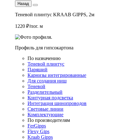
Назад
Теневой плинтус KRAAB GIPPS, 2м
1220 ₽/пог. м
Профиль для гипсокартона
По назначению
Теневой плинтус
Парящий
Карнизы интегрированные
Для создания ниш
Теневой
Разделительный
Контурная подсветка
Интеграция шинопроводов
Световые линии
Комплектующие
По производителям
FerGipps
Flexy Gips
Kraab Gipps