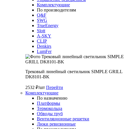
Комплектующие
По производителям
Q&F
SWG
TrueEnergy
Slott
A-SKY
CLIP
Denkirs
LumFer
Трековый линейный светильник SIMPLE GRILL
DK8101-BK
2532 ₽/шт
Перейти
Комплектующие
По назначению
Платформы
Термокольца
Обводы труб
Вентиляционные решетки
Люки ревизионные