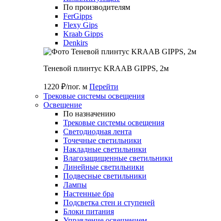
По производителям
FerGipps
Flexy Gips
Kraab Gipps
Denkirs
Теневой плинтус KRAAB GIPPS, 2м
1220 ₽/пог. м
Перейти
Трековые системы освещения
Освещение
По назначению
Трековые системы освещения
Светодиодная лента
Точечные светильники
Накладные светильники
Влагозащищенные светильники
Линейные светильники
Подвесные светильники
Лампы
Настенные бра
Подсветка стен и ступеней
Блоки питания
Управление освещением