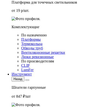
Платформа для точечных светильников
от 19 р/шт.
Комплектующие
По назначению
Платформы
Термокольца
Обводы труб
Вентиляционные решетки
Люки ревизионные
По производителям
CLIP
LumFer
Инструмент
Назад
Шпатели гарпунные
от 847 ₽/шт