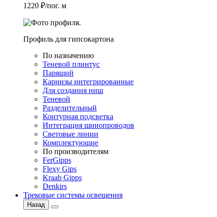
1220 ₽/пог. м
Профиль для гипсокартона
По назначению
Теневой плинтус
Парящий
Карнизы интегрированные
Для создания ниш
Теневой
Разделительный
Контурная подсветка
Интеграция шинопроводов
Световые линии
Комплектующие
По производителям
FerGipps
Flexy Gips
Kraab Gipps
Denkirs
Трековые системы освещения
Назад