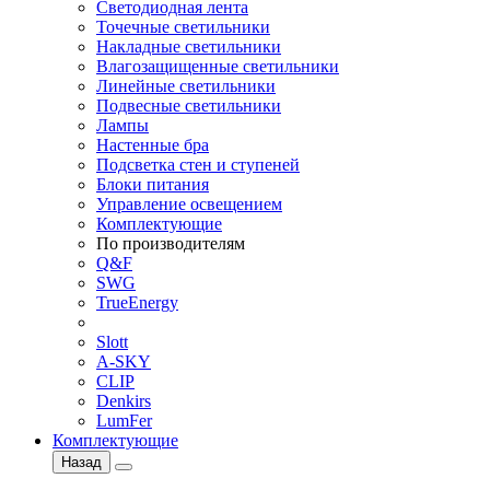
Светодиодная лента
Точечные светильники
Накладные светильники
Влагозащищенные светильники
Линейные светильники
Подвесные светильники
Лампы
Настенные бра
Подсветка стен и ступеней
Блоки питания
Управление освещением
Комплектующие
По производителям
Q&F
SWG
TrueEnergy
Slott
A-SKY
CLIP
Denkirs
LumFer
Комплектующие
Назад