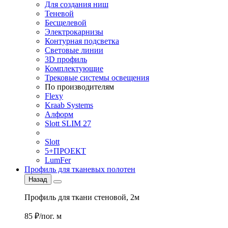
Для создания ниш
Теневой
Бесщелевой
Электрокарнизы
Контурная подсветка
Световые линии
3D профиль
Комплектующие
Трековые системы освещения
По производителям
Flexy
Kraab Systems
Алформ
Slott SLIM 27
Slott
5+ПРОЕКТ
LumFer
Профиль для тканевых полотен
Назад
Профиль для ткани стеновой, 2м
85 ₽/пог. м