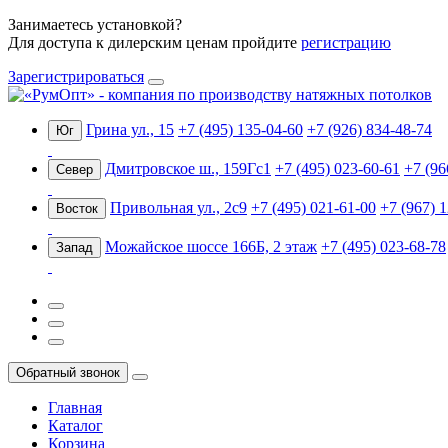
Занимаетесь установкой?
Для доступа к дилерским ценам пройдите
регистрацию
Зарегистрироваться
Грина ул., 15
+7 (495) 135-04-60
+7 (926) 834-48-74
Юг
Дмитровское ш., 159Гс1
+7 (495) 023-60-61
+7 (96
Север
Привольная ул., 2с9
+7 (495) 021-61-00
+7 (967) 
Восток
Можайское шоссе 166Б, 2 этаж
+7 (495) 023-68-78
Запад
Обратный звонок
Главная
Каталог
Корзина