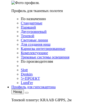
Профиль для тканевых полотен
По назначению
Стандартные
Парящий
Двухуровневый
Теневой
Световые линии
Для создания ниш
Карнизы интегрированные
Комплектующие
Трековые системы освещения
По производителям
Slott
Denkirs
5+ПРОЕКТ
LumFer
Профиль для гипсокартона
Назад
Теневой плинтус KRAAB GIPPS, 2м