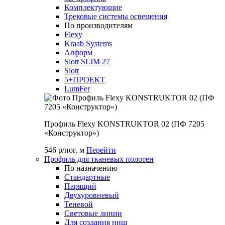
Комплектующие
Трековые системы освещения
По производителям
Flexy
Kraab Systems
Алформ
Slott SLIM 27
Slott
5+ПРОЕКТ
LumFer
Профиль Flexy KONSTRUKTOR 02 (ПФ 7205
«Конструктор»)
546 р/пог. м
Перейти
Профиль для тканевых полотен
По назначению
Стандартные
Парящий
Двухуровневый
Теневой
Световые линии
Для создания ниш