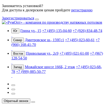
Занимаетесь установкой?
Для доступа к дилерским ценам пройдите
регистрацию
Зарегистрироваться
Грина ул., 15
+7 (495) 135-04-60
+7 (926) 834-48-74
Юг
Дмитровское ш., 159Гс1
+7 (495) 023-60-61
+7
Север
(966) 168-41-70
Привольная ул., 2с9
+7 (495) 021-61-00
+7 (967)
Восток
128-54-50
Можайское шоссе 166Б, 2 этаж
+7 (495) 023-68-
Запад
78
+7 (999) 885-50-77
Обратный звонок