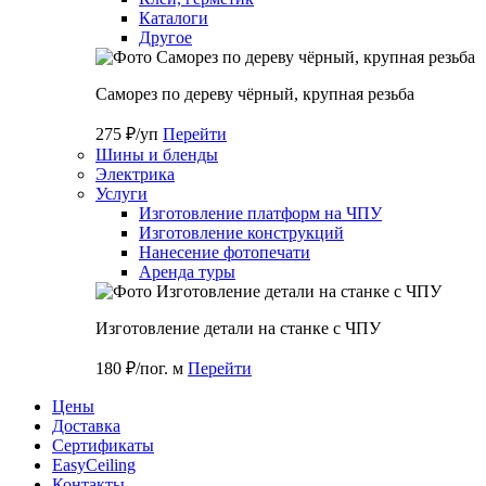
Каталоги
Другое
Саморез по дереву чёрный, крупная резьба
275 ₽/уп
Перейти
Шины и бленды
Электрика
Услуги
Изготовление платформ на ЧПУ
Изготовление конструкций
Нанесение фотопечати
Аренда туры
Изготовление детали на станке с ЧПУ
180 ₽/пог. м
Перейти
Цены
Доставка
Cертификаты
EasyCeiling
Контакты