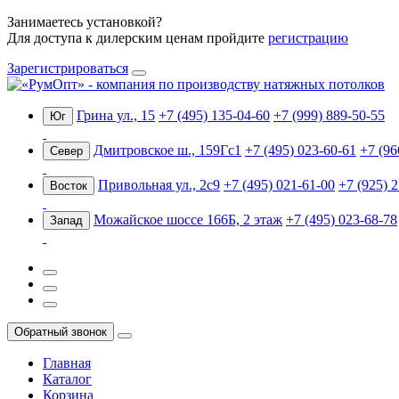
Занимаетесь установкой?
Для доступа к дилерским ценам пройдите
регистрацию
Зарегистрироваться
Грина ул., 15
+7 (495) 135-04-60
+7 (999) 889-50-55
Юг
Дмитровское ш., 159Гс1
+7 (495) 023-60-61
+7 (96
Север
Привольная ул., 2с9
+7 (495) 021-61-00
+7 (925) 
Восток
Можайское шоссе 166Б, 2 этаж
+7 (495) 023-68-78
Запад
Обратный звонок
Главная
Каталог
Корзина