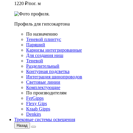
1220 ₽/пог. м
Профиль для гипсокартона
По назначению
Теневой плинтус
Парящий
Карнизы интегрированные
Для создания ниш
Теневой
Разделительный
Контурная подсветка
Интеграция шинопроводов
Световые линии
Комплектующие
По производителям
FerGipps
Flexy Gips
Kraab Gipps
Denkirs
Трековые системы освещения
Назад