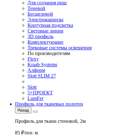
Для создания ниш
Теневой
Бесщелевой
Электрокарнизы
Контурная подсветка
Световые линии
3D профиль
Комплектующие
Трековые системы освещения
По производителям
Flexy
Kraab Systems
Алформ
Slott SLIM 27
Slott
5+ПРОЕКТ
LumFer
Профиль для тканевых полотен
Назад
Профиль для ткани стеновой, 2м
85 ₽/пог. м