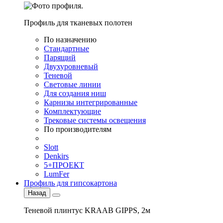
Профиль для тканевых полотен
По назначению
Стандартные
Парящий
Двухуровневый
Теневой
Световые линии
Для создания ниш
Карнизы интегрированные
Комплектующие
Трековые системы освещения
По производителям
Slott
Denkirs
5+ПРОЕКТ
LumFer
Профиль для гипсокартона
Назад
Теневой плинтус KRAAB GIPPS, 2м