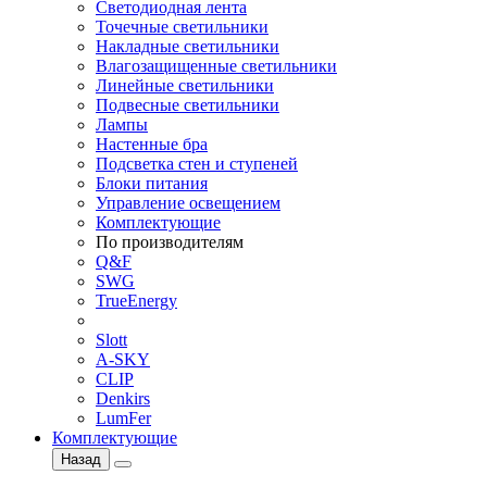
Светодиодная лента
Точечные светильники
Накладные светильники
Влагозащищенные светильники
Линейные светильники
Подвесные светильники
Лампы
Настенные бра
Подсветка стен и ступеней
Блоки питания
Управление освещением
Комплектующие
По производителям
Q&F
SWG
TrueEnergy
Slott
A-SKY
CLIP
Denkirs
LumFer
Комплектующие
Назад