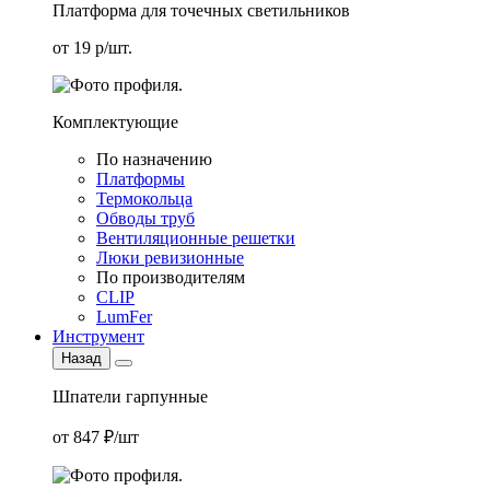
Платформа для точечных светильников
от 19 р/шт.
Комплектующие
По назначению
Платформы
Термокольца
Обводы труб
Вентиляционные решетки
Люки ревизионные
По производителям
CLIP
LumFer
Инструмент
Назад
Шпатели гарпунные
от 847 ₽/шт