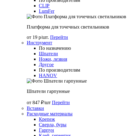
По производителям
CLIP
LumFer
Платформа для точечных светильников
от 19 р/шт.
Перейти
Инструмент
По назначению
Шпатели
Ножи, лезвия
Другое
По производителям
HANOV
Шпатели гарпунные
от 847 ₽/шт
Перейти
Вставки
Расходные материалы
Крепеж
Сверла, буры
Гарпун
Клей, герметик