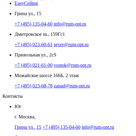
EasyCeiling
Грина ул., 15
+7 (495) 135-04-60
info@rum-opt.ru
Дмитровское ш., 159Гс1
+7 (495) 023-60-61
sever@rum-opt.ru
Привольная ул., 2с9
+7 (495) 021-61-00
vostok@rum-opt.ru
Можайское шоссе 166Б, 2 этаж
+7 (495) 023-68-78
zapad@rum-opt.ru
Контакты
Юг
г. Москва,
Грина ул., 15
+7 (495) 135-04-60
info@rum-opt.ru