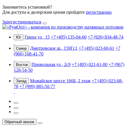
Занимаетесь установкой?
Для доступа к дилерским ценам пройдите
регистрацию
Зарегистрироваться
Грина ул., 15
+7 (495) 135-04-60
+7 (926) 834-48-74
Юг
Дмитровское ш., 159Гс1
+7 (495) 023-60-61
+7
Север
(966) 168-41-70
Привольная ул., 2с9
+7 (495) 021-61-00
+7 (967)
Восток
128-54-50
Можайское шоссе 166Б, 2 этаж
+7 (495) 023-68-
Запад
78
+7 (999) 885-50-77
Обратный звонок