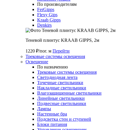
По производителям
FerGipps
Flexy Gips
Kraab Gipps
Denkirs
Теневой плинтус KRAAB GIPPS, 2м
1220 ₽/пог. м
Перейти
Трековые системы освещения
Освещение
По назначению
Трековые системы освещения
Светодиодная лента
Точечные светильники
Накладные светильники
Влагозащищенные светильники
Линейные светильники
Подвесные светильники
Лампы
Настенные бра
Подсветка стен и ступеней
Блоки питания
Управление освещением