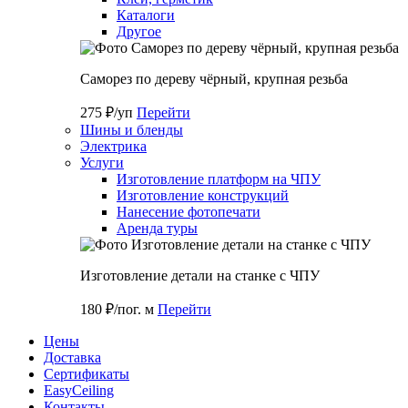
Каталоги
Другое
Саморез по дереву чёрный, крупная резьба
275 ₽/уп
Перейти
Шины и бленды
Электрика
Услуги
Изготовление платформ на ЧПУ
Изготовление конструкций
Нанесение фотопечати
Аренда туры
Изготовление детали на станке с ЧПУ
180 ₽/пог. м
Перейти
Цены
Доставка
Cертификаты
EasyCeiling
Контакты