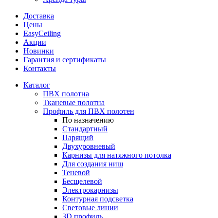
Доставка
Цены
EasyCeiling
Акции
Новинки
Гарантия и сертификаты
Контакты
Каталог
ПВХ полотна
Тканевые полотна
Профиль для ПВХ полотен
По назначению
Стандартный
Парящий
Двухуровневый
Карнизы для натяжного потолка
Для создания ниш
Теневой
Бесщелевой
Электрокарнизы
Контурная подсветка
Световые линии
3D профиль