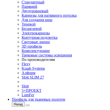
Стандартный
Парящий
Двухуровневый
Карнизы для натяжного потолка
Для создания ниш
Теневой
Бесщелевой
Электрокарнизы
Контурная подсветка
Световые линии
3D профиль
Комплектующие
Трековые системы освещения
По производителям
Flexy
Kraab Systems
Алформ
Slott SLIM 27
Slott
5+ПРОЕКТ
LumFer
Профиль для тканевых полотен
Назад