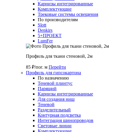
Карнизы интегрированные
Комплектующие
Трековые системы освещения
По производителям
Slott
Denkirs
5+ПРОЕКТ
LumFer
Профиль для ткани стеновой, 2м
85 ₽/пог. м
Перейти
Профиль для гипсокартона
По назначению
Теневой плинтус
Парящий
Карнизы интегрированные
Для создания ниш
Теневой
Разделительный
Контурная подсветка
Интеграция шинопроводов
Световые линии
Комплектующие