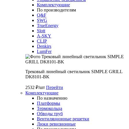
Комплектующие
По производителям
Q&F
SWG
TrueEnergy
Slott
A-SKY
CLIP
Denkirs
LumFer
Трековый линейный светильник SIMPLE GRILL
DK8101-BK
2532 ₽/шт
Перейти
Комплектующие
По назначению
Платформы
Термокольца
Обводы труб
Вентиляционные решетки
Люки ревизионные