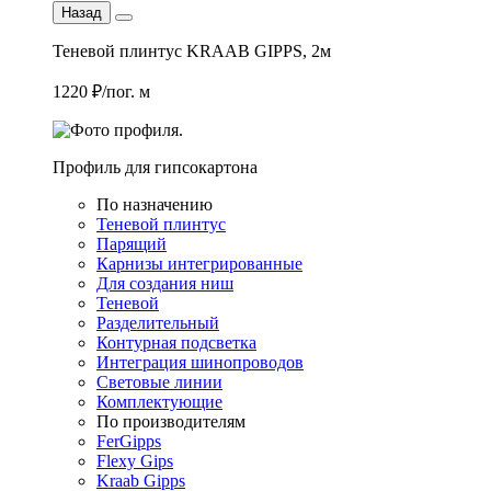
Назад
Теневой плинтус KRAAB GIPPS, 2м
1220 ₽/пог. м
Профиль для гипсокартона
По назначению
Теневой плинтус
Парящий
Карнизы интегрированные
Для создания ниш
Теневой
Разделительный
Контурная подсветка
Интеграция шинопроводов
Световые линии
Комплектующие
По производителям
FerGipps
Flexy Gips
Kraab Gipps