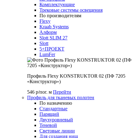
Комплектующие
Трековые системы освещения
По производителям
Flexy
Kraab Systems
Алформ
Slott SLIM 27
Slott
5+ПРОЕКТ
LumFer
Профиль Flexy KONSTRUKTOR 02 (ПФ 7205
«Конструктор»)
546 р/пог. м
Перейти
Профиль для тканевых полотен
По назначению
Стандартные
Парящий
Двухуровневый
Теневой
Световые линии
Для создания ниш