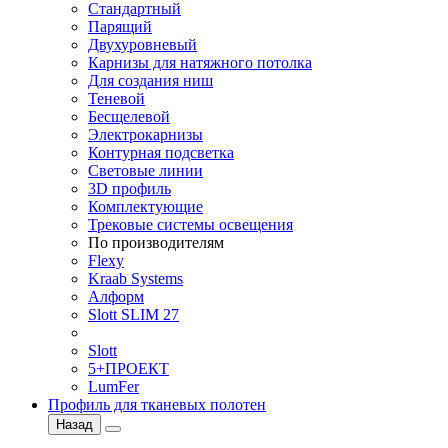
Стандартный
Парящий
Двухуровневый
Карнизы для натяжного потолка
Для создания ниш
Теневой
Бесщелевой
Электрокарнизы
Контурная подсветка
Световые линии
3D профиль
Комплектующие
Трековые системы освещения
По производителям
Flexy
Kraab Systems
Алформ
Slott SLIM 27
Slott
5+ПРОЕКТ
LumFer
Профиль для тканевых полотен
Назад