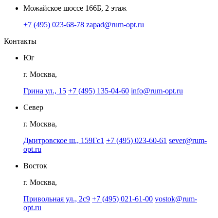
Можайское шоссе 166Б, 2 этаж
+7 (495) 023-68-78
zapad@rum-opt.ru
Контакты
Юг
г. Москва,
Грина ул., 15
+7 (495) 135-04-60
info@rum-opt.ru
Север
г. Москва,
Дмитровское ш., 159Гс1
+7 (495) 023-60-61
sever@rum-
opt.ru
Восток
г. Москва,
Привольная ул., 2с9
+7 (495) 021-61-00
vostok@rum-
opt.ru