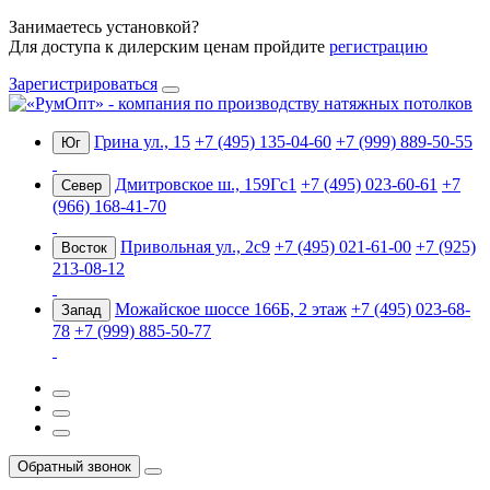
Занимаетесь установкой?
Для доступа к дилерским ценам пройдите
регистрацию
Зарегистрироваться
Грина ул., 15
+7 (495) 135-04-60
+7 (999) 889-50-55
Юг
Дмитровское ш., 159Гс1
+7 (495) 023-60-61
+7
Север
(966) 168-41-70
Привольная ул., 2с9
+7 (495) 021-61-00
+7 (925)
Восток
213-08-12
Можайское шоссе 166Б, 2 этаж
+7 (495) 023-68-
Запад
78
+7 (999) 885-50-77
Обратный звонок