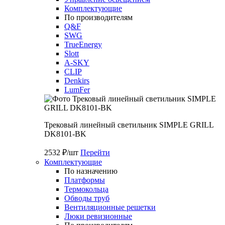
Комплектующие
По производителям
Q&F
SWG
TrueEnergy
Slott
A-SKY
CLIP
Denkirs
LumFer
Трековый линейный светильник SIMPLE GRILL
DK8101-BK
2532 ₽/шт
Перейти
Комплектующие
По назначению
Платформы
Термокольца
Обводы труб
Вентиляционные решетки
Люки ревизионные