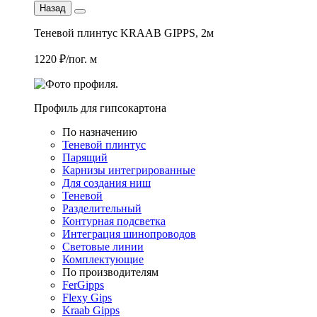
Назад
Теневой плинтус KRAAB GIPPS, 2м
1220 ₽/пог. м
Профиль для гипсокартона
По назначению
Теневой плинтус
Парящий
Карнизы интегрированные
Для создания ниш
Теневой
Разделительный
Контурная подсветка
Интеграция шинопроводов
Световые линии
Комплектующие
По производителям
FerGipps
Flexy Gips
Kraab Gipps